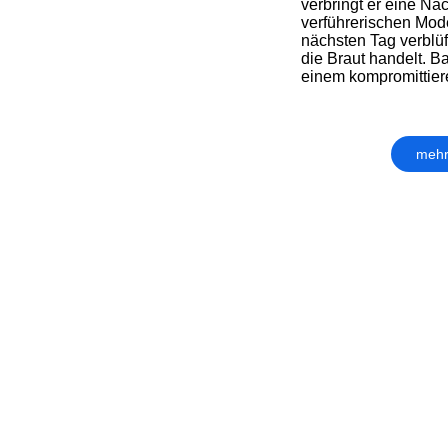
verbringt er eine Na
verführerischen Mode
nächsten Tag verblüff
die Braut handelt. Ba
einem kompromittiere
mehr