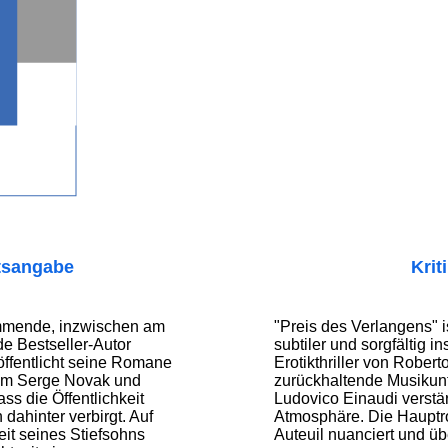
tsangabe
Krit
mmende, inzwischen am
"Preis des Verlangens" i
 Bestseller-Autor
subtiler und sorgfältig in
öffentlicht seine Romane
Erotikthriller von Robert
ym Serge Novak und
zurückhaltende Musikun
ass die Öffentlichkeit
Ludovico Einaudi verstärk
h dahinter verbirgt. Auf
Atmosphäre. Die Hauptro
it seines Stiefsohns
Auteuil nuanciert und ü