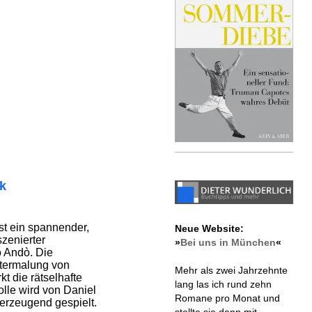
ik
st ein spannender,
Neue Website:
szenierter
»
Bei uns in München
«
o Andò. Die
termalung von
Mehr als zwei Jahrzehnte
t die rätselhafte
lang las ich rund zehn
lle wird von Daniel
Romane pro Monat und
berzeugend gespielt.
stellte sie dann mit