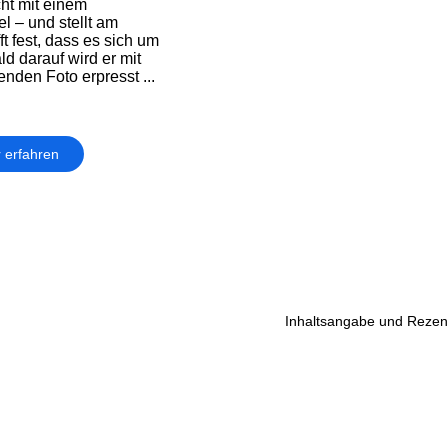
cht mit einem
l – und stellt am
t fest, dass es sich um
ld darauf wird er mit
nden Foto erpresst ...
 erfahren
Inhaltsangabe und Rezens