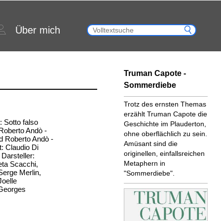
Über mich
Truman Capote -
Sommerdiebe
Trotz des ernsten Themas
erzählt Truman Capote die
: Sotto falso
Geschichte im Plauderton,
Roberto Andò -
ohne oberflächlich zu sein.
d Roberto Andò -
Amüsant sind die
: Claudio Di
originellen, einfallsreichen
Darsteller:
Metaphern in
eta Scacchi,
Serge Merlin,
"Sommerdiebe".
Joelle
Georges