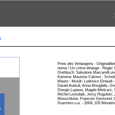
s
Preis des Verlangens - Originaltitel
nome / Un crime étrange - Regie: 
Drehbuch: Salvatore Marcarelli un
Kamera: Maurizio Calvesi - Schnitt
Mauro - Musik: Ludovico Einaudi - 
Daniel Auteuil, Anna Mouglalis, Gr
Giorgio Lupano, Magda Mielcarz, 
Michel Lonsdale, Jerzy Rogulski, 
Mnouchkine, Francois Germond, 
Guerriero u.a. - 2004; 105 Minuten
s