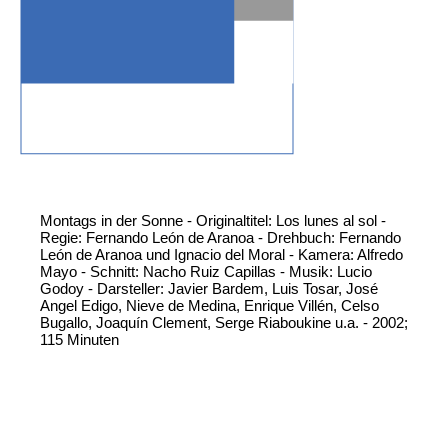
Montags in der Sonne - Originaltitel: Los lunes al sol -
Regie: Fernando León de Aranoa - Drehbuch: Fernando
León de Aranoa und Ignacio del Moral - Kamera: Alfredo
Mayo - Schnitt: Nacho Ruiz Capillas - Musik: Lucio
Godoy - Darsteller: Javier Bardem, Luis Tosar, José
Angel Edigo, Nieve de Medina, Enrique Villén, Celso
Bugallo, Joaquín Clement, Serge Riaboukine u.a. - 2002;
115 Minuten