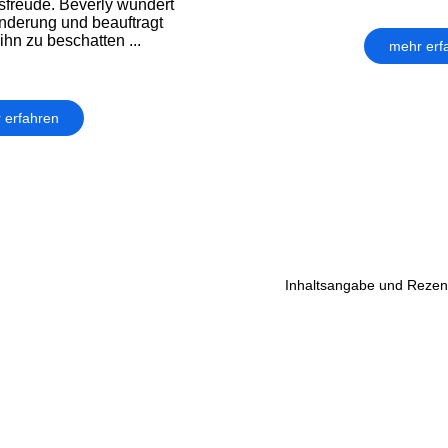
sfreude. Beverly wundert
änderung und beauftragt
 ihn zu beschatten ...
mehr erf
 erfahren
Inhaltsangabe und Rezens