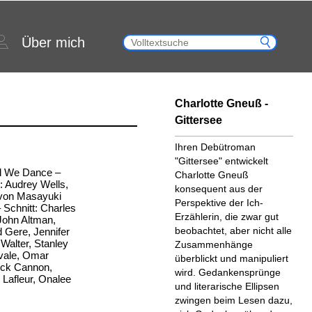
Über mich
Charlotte Gneuß -
Gittersee
Ihren Debütroman
"Gittersee" entwickelt
all We Dance –
Charlotte Gneuß
 Audrey Wells,
konsequent aus der
 von Masayuki
Perspektive der Ich-
Schnitt: Charles
Erzählerin, die zwar gut
 John Altman,
beobachtet, aber nicht alle
d Gere, Jennifer
Walter, Stanley
Zusammenhänge
avale, Omar
überblickt und manipuliert
Nick Cannon,
wird. Gedankensprünge
Lafleur, Onalee
und literarische Ellipsen
zwingen beim Lesen dazu,