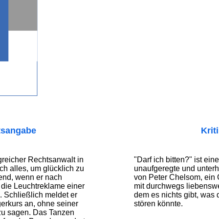
tsangabe
Krit
lgreicher Rechtsanwalt in
"Darf ich bitten?" ist eine
ch alles, um glücklich zu
unaufgeregte und unter
end, wenn er nach
von Peter Chelsom, ein
m die Leuchtreklame einer
mit durchwegs liebenswe
 Schließlich meldet er
dem es nichts gibt, was
gerkurs an, ohne seiner
stören könnte.
zu sagen. Das Tanzen