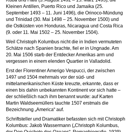
Kleinen Antillen, Puerto Rico und Jamaika (25.
September 1493 – 11. Juni 1496), die Orinoco-Mündung
und Trinidad (30. Mai 1498 – 25. November 1500) und
die Ostküsten von Honduras, Nicaragua und Costa Rica
(9. oder 11. Mai 1502 – 25. November 1504).
Weil Christoph Kolumbus nicht die in Indien vermuteten
Schätze nach Spanien brachte, fiel er in Ungnade. Am
20. Mai 1506 starb der Entdecker Amerikas arm und
vergessen in einem elenden Quartier in Valladolid.
Erst der Florentiner Amerigo Vespucci, der zwischen
1497 und 1504 mehrmals vor der süd- und
mittelamerikanischen Küste kreuzte, erkannte, dass er
einen bis dahin unbekannten Kontinent vor sich hatte –
der schließlich nach ihm benannt wurde: auf Karten
Martin Waldseemüllers tauchte 1507 erstmals die
Bezeichnung „America“ auf.
Schriftsteller und Dramatiker befassten sich mit Christoph
Kolumbus: Jakob Wassermann („Christoph Kolumbus,
der Don Quichote des Ozeans“, Romanbiografie, 1929),