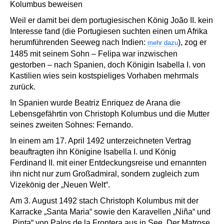
Kolumbus beweisen
Weil er damit bei dem portugiesischen König João II. kein
Interesse fand (die Portugiesen suchten einen um Afrika
herumführenden Seeweg nach Indien:
), zog er
mehr dazu
1485 mit seinem Sohn – Felipa war inzwischen
gestorben – nach Spanien, doch Königin Isabella I. von
Kastilien wies sein kostspieliges Vorhaben mehrmals
zurück.
In Spanien wurde Beatriz Enriquez de Arana die
Lebensgefährtin von Christoph Kolumbus und die Mutter
seines zweiten Sohnes: Fernando.
In einem am 17. April 1492 unterzeichneten Vertrag
beauftragten ihn Königine Isabella I. und König
Ferdinand II. mit einer Entdeckungsreise und ernannten
ihn nicht nur zum Großadmiral, sondern zugleich zum
Vizekönig der „Neuen Welt“.
Am 3. August 1492 stach Christoph Kolumbus mit der
Karracke „Santa Maria“ sowie den Karavellen „Niña“ und
„Pinta“ von Palos de la Frontera aus in See. Der Matrose