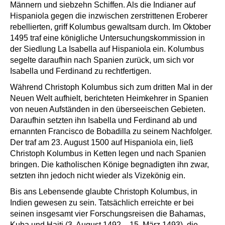
Männern und siebzehn Schiffen. Als die Indianer auf
Hispaniola gegen die inzwischen zerstrittenen Eroberer
rebellierten, griff Kolumbus gewaltsam durch. Im Oktober
1495 traf eine königliche Untersuchungskommission in
der Siedlung La Isabella auf Hispaniola ein. Kolumbus
segelte daraufhin nach Spanien zurück, um sich vor
Isabella und Ferdinand zu rechtfertigen.
Während Christoph Kolumbus sich zum dritten Mal in der
Neuen Welt aufhielt, berichteten Heimkehrer in Spanien
von neuen Aufständen in den überseeischen Gebieten.
Daraufhin setzten ihn Isabella und Ferdinand ab und
ernannten Francisco de Bobadilla zu seinem Nachfolger.
Der traf am 23. August 1500 auf Hispaniola ein, ließ
Christoph Kolumbus in Ketten legen und nach Spanien
bringen. Die katholischen Könige begnadigten ihn zwar,
setzten ihn jedoch nicht wieder als Vizekönig ein.
Bis ans Lebensende glaubte Christoph Kolumbus, in
Indien gewesen zu sein. Tatsächlich erreichte er bei
seinen insgesamt vier Forschungsreisen die Bahamas,
Kuba und Haiti (3. August 1492 – 15. März 1493), die