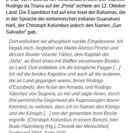
Rodrigo da Triana auf der „Pinta“ sichtete am 12. Oktober
Land: Die Expedition traf auf eine Insel der Bahamas, die
in der Sprache der einheimischen Indianer Guanahani
hieß, der Christoph Kolumbus jedoch den Namen „San
Salvador“ gab.
Dort erblickten wir allsogleich nackte Eingeborene. Ich
begab mich, begleitet von Martin Alonso Pinzón und
dessen Bruder Vicente Yáñez, dem Kapitän der
„Niña“, an Bord eines mit Waffen versehenen Bootes
an Land. Dort entfaltete ich die königliche Flagge […]
Ich rief die beiden Kapitäne und auch all die anderen,
die an Land gegangen waren, ferner Rodrigo
d’Escobedo, den Notar der Armada, und Rodrigo
Sánchez von Segovia, zu mir und sagte ihnen, durch
ihre persönliche Gegenwart als Augenzeugen davon
Kenntnis zu nehmen, dass ich im Namen des Königs
und der Königin […] von der genannten Insel Besitz
ergreife. (Christoph Kolumbus in einem Bericht, hier:
Bodo Harenberg (Hg.), Chronik der Menschheit,
Dortmund 1984, Seite 373)