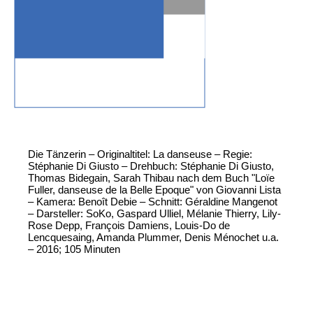
Die Tänzerin – Originaltitel: La danseuse – Regie:
Stéphanie Di Giusto – Drehbuch: Stéphanie Di Giusto,
Thomas Bidegain, Sarah Thibau nach dem Buch "Loïe
Fuller, danseuse de la Belle Epoque" von Giovanni Lista
– Kamera: Benoît Debie – Schnitt: Géraldine Mangenot
– Darsteller: SoKo, Gaspard Ulliel, Mélanie Thierry, Lily-
Rose Depp, François Damiens, Louis-Do de
Lencquesaing, Amanda Plummer, Denis Ménochet u.a.
– 2016; 105 Minuten