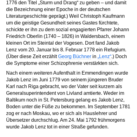
1776 den Titel „Sturm und Drang“ zu geben – und damit
die Bezeichnung einer Epoche in der deutschen
Literaturgeschichte geprägt.) Weil Christoph Kaufmann
um die geistige Gesundheit seines Gastes fürchtete,
schickte er ihn zu dem sozial engagierten Pfarrer Johann
Friedrich Oberlin (1740 – 1826) in Waldersbach, einem
kleinen Ort im Steintal der Vogesen. Dort fand Jakob
Lenz vom 20. Januar bis 8. Februar 1778 ein Refugium.
(Über diese Zeit erzählt
Georg Büchner
in
„Lenz“
.) Doch
die Symptome einer Schizophrenie verstärkten sich.
Nach einem weiteren Aufenthalt in Emmendingen wurde
Jakob Lenz im Juni 1779 von seinem jüngeren Bruder
Karl nach Riga gebracht, wo der Vater seit kurzem als
Generalsuperintendent von Livland amtierte. Weder im
Baltikum noch in St. Petersburg gelang es Jakob Lenz,
Boden unter die Füße zu bekommen. Im September 1781
zog er nach Moskau, wo er sich als Hauslehrer und
Übersetzer durchschlug. Am 24. Mai 1792 frühmorgens
wurde Jakob Lenz tot in einer Straße gefunden.