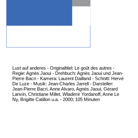
Lust auf anderes - Originaltitel: Le goût des autres -
Regie: Agnès Jaoui - Drehbuch: Agnès Jaoui und Jean-
Pierre Bacri - Kamera: Laurent Dailland - Schnitt: Hervé
De Luze - Musik: Jean-Charles Jarrell - Darsteller:
Jean-Pierre Bacri, Anne Alvaro, Agnès Jaoui, Gérard
Lanvin, Christiane Millet, Wladimir Yordanoff, Anne Le
Ny, Brigitte Catillon u.a. - 2000; 105 Minuten