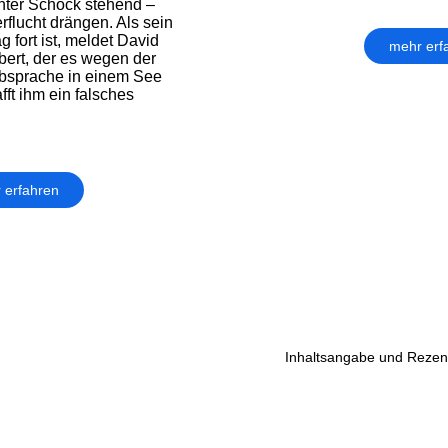
 unter Schock stehend –
rflucht drängen. Als sein
 fort ist, meldet David
mehr erf
bert, der es wegen der
bsprache in einem See
fft ihm ein falsches
 erfahren
Inhaltsangabe und Rezens