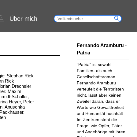
Über mich
Fernando Aramburu -
Patria
"Patria" ist sowohl
Familien- als auch
gie: Stephan Rick
Gesellschaftsroman.
an Rick –
Fernando Aramburu
lorian Drechsler
verteufelt die Terroristen
ller: Maxim
nicht, lässt aber keinen
midt-Schaller,
Zweifel da­ran, dass er
rina Heyer, Peter
n, Anuschka
Werte wie Gewalt­frei­heit
Packhäuser,
und Humanität hochhält.
ten
Im Zentrum steht die
Frage, wie Opfer, Täter
und Angehörige mit ihren