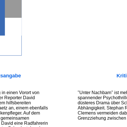
tsangabe
Krit
n einen Vorort von
"Unter Nachbarn" ist meh
er Reporter David
spannender Psychothriller
em hilfsbereiten
düsteres Drama über Sc
etz an, einem ebenfalls
Abhängigkeit. Stephan R
nkenpfleger. Auf dem
Clemens vermeiden dabe
 gemeinsamen
Grenzziehung zwischen 
 David eine Radfahrerin