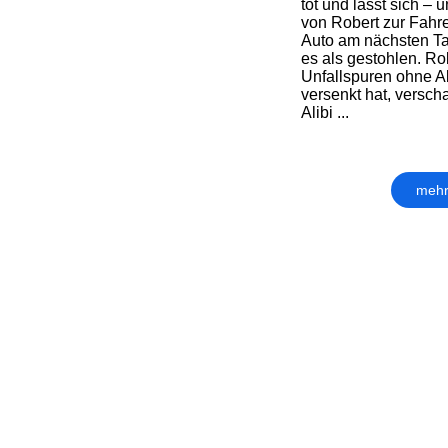
tot und lässt sich –
von Robert zur Fahre
Auto am nächsten Tag
es als gestohlen. Ro
Unfallspuren ohne A
versenkt hat, verscha
Alibi ...
mehr