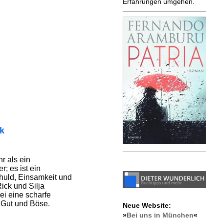
Erfahrungen umgehen.
ik
r als ein
; es ist ein
huld, Einsamkeit und
ick und Silja
i eine scharfe
Gut und Böse.
Neue Website:
»
Bei uns in München
«