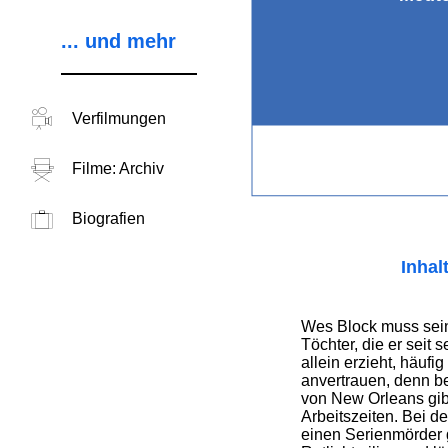
... und mehr
Verfilmungen
Filme: Archiv
Biografien
Inhal
Wes Block muss sein
Töchter, die er seit
allein erzieht, häufi
anvertrauen, denn b
von New Orleans gib
Arbeitszeiten. Bei d
einen Serienmörder 