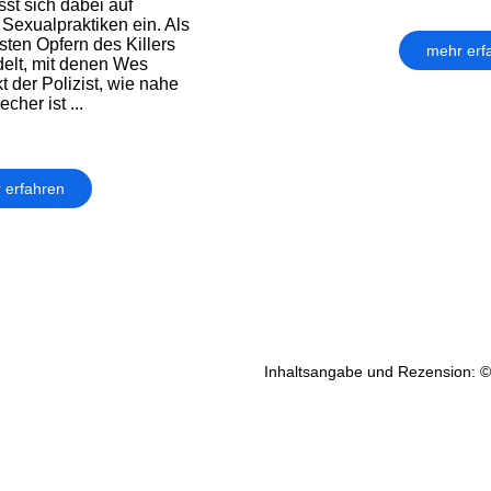
sst sich dabei auf
Sexualpraktiken ein. Als
sten Opfern des Killers
mehr erf
delt, mit denen Wes
 der Polizist, wie nahe
her ist ...
 erfahren
Inhaltsangabe und Rezension: ©