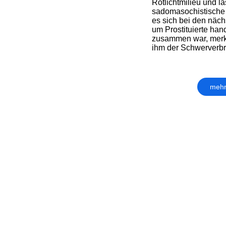
Rotlichtmilieu und lä
sadomasochistische 
es sich bei den näch
um Prostituierte han
zusammen war, merkt
ihm der Schwerverbrec
mehr