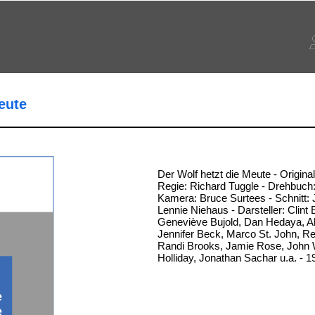
eute
Der Wolf hetzt die Meute - Originalt
Regie: Richard Tuggle - Drehbuch:
Kamera: Bruce Surtees - Schnitt: 
Lennie Niehaus - Darsteller: Clint
Geneviève Bujold, Dan Hedaya, A
Jennifer Beck, Marco St. John, R
Randi Brooks, Jamie Rose, John Wi
Holliday, Jonathan Sachar u.a. - 
e
e