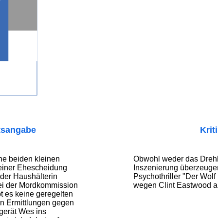
tsangabe
Krit
e beiden kleinen
Obwohl weder das Dreh
 seiner Ehescheidung
Inszenierung überzeugen,
g der Haushälterin
Psychothriller "Der Wolf
ei der Mordkommission
wegen Clint Eastwood al
t es keine geregelten
en Ermittlungen gegen
gerät Wes ins