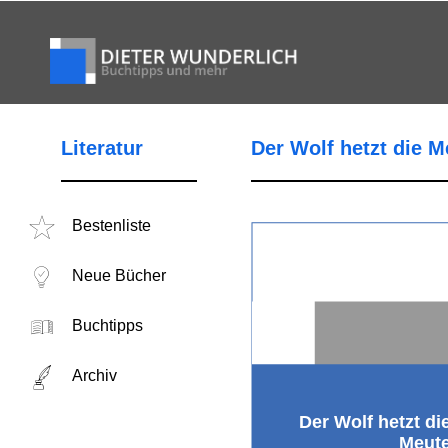
Literatur
Der Wolf hetzt die M
Bestenliste
Neue Bücher
Buchtipps
Archiv
Der Wolf hetzt di
Meut