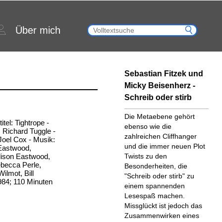
Über mich
Sebastian Fitzek und
Micky Beisenherz -
Schreib oder stirb
Die Metaebene gehört
itel: Tightrope -
ebenso wie die
 Richard Tuggle -
zahlreichen Cliffhanger
Joel Cox - Musik:
und die immer neuen Plot
 Eastwood,
lison Eastwood,
Twists zu den
ebecca Perle,
Besonderheiten, die
lmot, Bill
"Schreib oder stirb" zu
1984; 110 Minuten
einem spannenden
Lesespaß machen.
Missglückt ist jedoch das
Zusammenwirken eines