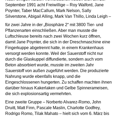
September 1991 acht Freiwillige – Roy Walford, Jane
Poynter, Taber MacCallum, Mark Nelson, Sally
Silverstone, Abigail Alling, Mark Van Thillo, Linda Leigh –
für zwei Jahre in der „Biosphäre 2“ mit 3800 Tier- und
Pflanzenarten einschließen. Aber man musste die
Luftschleuse bereits nach zwei Wochen kurz öffnen,
damit Jane Poynter, die sich in der Dreschmaschine eine
Fingerkuppe abgetrennt hatte, in einem Krankenhaus
versorgt werden konnte. Weil der Sauerstoff nicht nur
durch die Glaskuppel diffundierte, sondern auch vom
Beton absorbiert wurde, musste im zweiten Jahr
Sauerstoff von außen zugeführt werden. Die produzierte
Nahrung wurde ebenfalls knapp, und die
Eingeschlossenen hungerten. Zu schaffen machten ihnen
darüber hinaus Kakerlaken und Gelbe Spinnerameisen,
die sich explosionsartig vermehrten.
Eine zweite Gruppe – Norberto Alvarez-Romo, John
Druitt, Matt Finn, Pascale Maslin, Charlotte Godfrey,
Rodrigo Romo, Tilak Mahato – hielt sich vom 6. März bis