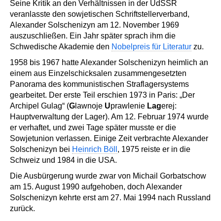
Seine Kritik an den Verhältnissen in der UdSSR
veranlasste den sowjetischen Schriftstellerverband,
Alexander Solschenizyn am 12. November 1969
auszuschließen. Ein Jahr später sprach ihm die
Schwedische Akademie den
Nobelpreis für Literatur
zu.
1958 bis 1967 hatte Alexander Solschenizyn heimlich an
einem aus Einzelschicksalen zusammengesetzten
Panorama des kommunistischen Straflagersystems
gearbeitet. Der erste Teil erschien 1973 in Paris: „Der
Archipel Gulag“ (
G
lawnoje
U
prawlenie
Lag
erej:
Hauptverwaltung der Lager). Am 12. Februar 1974 wurde
er verhaftet, und zwei Tage später musste er die
Sowjetunion verlassen. Einige Zeit verbrachte Alexander
Solschenizyn bei
Heinrich Böll
, 1975 reiste er in die
Schweiz und 1984 in die USA.
Die Ausbürgerung wurde zwar von Michail Gorbatschow
am 15. August 1990 aufgehoben, doch Alexander
Solschenizyn kehrte erst am 27. Mai 1994 nach Russland
zurück.