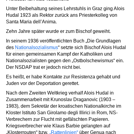
Unter Beibehaltung seines Lehrstuhls in Graz ging Alois
Hudal 1923 als Rektor zurück ans Priesterkolleg von
Santa Maria dell’Anima.
Zehn Jahre später wurde er zum Bischof geweiht.
In seinem 1936 veröffentlichten Buch „Die Grundlagen
des
Nationalsozialismus
“ setzte sich Bischof Alois Hudal
für einen gemeinsamen Kampf der Katholiken und
Nationalsozialisten gegen den „Ostbolschewismus“ ein.
Der NSDAP trat er jedoch nicht bei.
Es heißt, er habe Kontakte zur Resistenza gehabt und
Juden vor der Deportation gerettet.
Nach dem Zweiten Weltkrieg verhalf Alois Hudal in
Zusammenarbeit mit Krunoslav Draganovic (1903 –
1983), dem Sekretär der kroatischen Nationalkirche im
Kloster Istituto San Girolamo degli Illirici in Rom, NS-
Verbrechern zur Flucht mit gefälschten Papieren.
Kriegsverbrecher wie Klaus Barbie gelangten auf
„Klosterrouten“ bzw.
„Rattenlinien“
über Genua nach