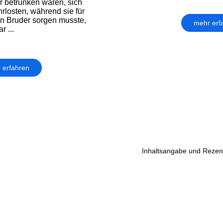
r betrunken waren, sich
rlosten, während sie für
en Bruder sorgen musste,
mehr erf
r ...
 erfahren
Inhaltsangabe und Rezens