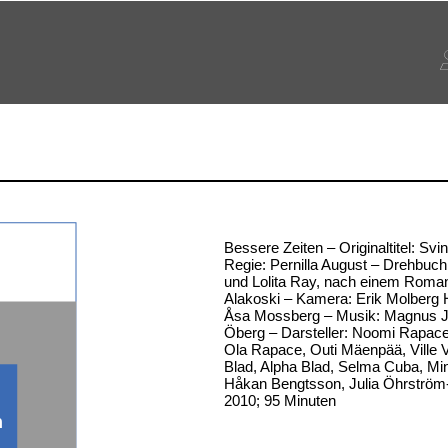
Bessere Zeiten – Originaltitel: Svi
Regie: Pernilla August – Drehbuch:
und Lolita Ray, nach einem Roma
Alakoski – Kamera: Erik Molberg 
Åsa Mossberg – Musik: Magnus Ja
Öberg – Darsteller: Noomi Rapace,
Ola Rapace, Outi Mäenpää, Ville V
Blad, Alpha Blad, Selma Cuba, Mi
Håkan Bengtsson, Julia Öhrström
2010; 95 Minuten
n