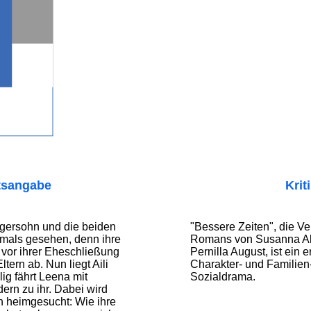
tsangabe
Krit
egersohn und die beiden
"Bessere Zeiten", die Ve
mals gesehen, denn ihre
Romans von Susanna Al
 vor ihrer Eheschließung
Pernilla August, ist ein 
tern ab. Nun liegt Aili
Charakter- und Familien-
ig fährt Leena mit
Sozialdrama.
ern zu ihr. Dabei wird
n heimgesucht: Wie ihre