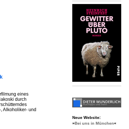
ik
rfilmung eines
akoski durch
erschütterndes
, Alkoholiker- und
Neue Website:
»
Bei uns in München
«