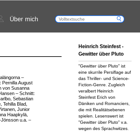
Über mich
Heinrich Steinfest -
Gewitter über Pluto
"Gewitter über Pluto" ist
eine skurrile Persiflage auf
nalängorna –
das Thriller- und Science-
 Pernilla August
Fiction-Genre. Zugleich
n von Susanna
veralbert Heinrich
Hansen – Schnitt:
Steinfest Erich von
rlbo, Sebastian
Däniken und Romanciers,
 Tehilla Blad,
irtanen, Junior
die mit Realitätsebenen
nna Haapkylä,
spielen. Lesenswert ist
-Jönsson u.a. –
"Gewitter über Pluto" v.a.
wegen des Sprachwitzes.