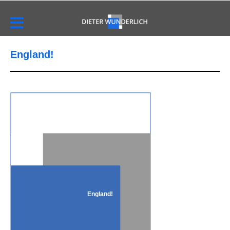
England!
England!