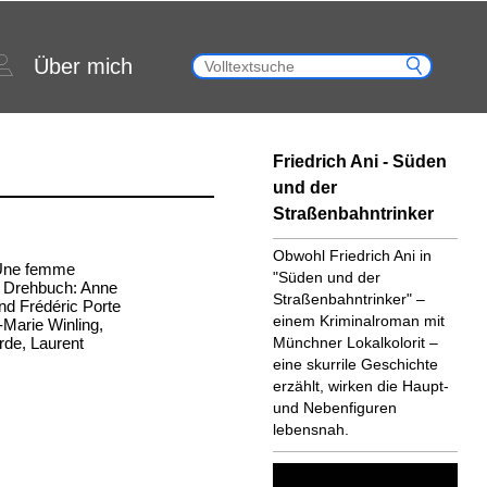
Über mich
Friedrich Ani - Süden
und der
Straßenbahntrinker
Obwohl Friedrich Ani in
: Une femme
"Süden und der
- Drehbuch: Anne
Straßenbahntrinker" –
nd Frédéric Porte
einem Kriminalroman mit
n-Marie Winling,
de, Laurent
Münchner Lokalkolorit –
eine skurrile Geschichte
erzählt, wirken die Haupt-
und Nebenfiguren
lebensnah.