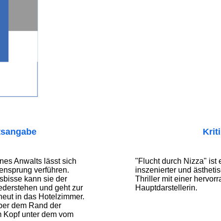
tsangabe
Krit
nes Anwalts lässt sich
"Flucht durch Nizza" ist 
ensprung verführen.
inszenierter und ästhetis
sbisse kann sie der
Thriller mit einer hervo
ederstehen und geht zur
Hauptdarstellerin.
neut in das Hotelzimmer.
über dem Rand der
 Kopf unter dem vom