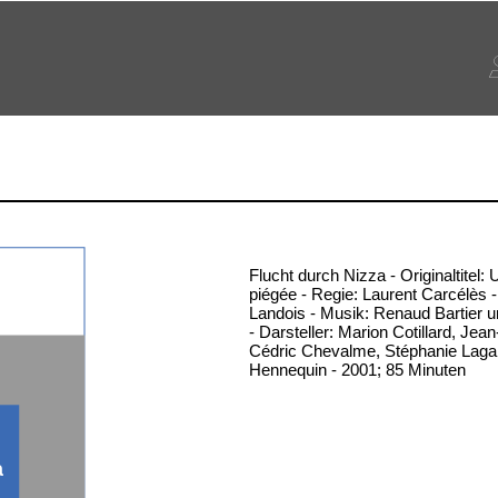
Flucht durch Nizza - Originaltitel
piégée - Regie: Laurent Carcélès 
Landois - Musik: Renaud Bartier u
- Darsteller: Marion Cotillard, Jea
Cédric Chevalme, Stéphanie Lagar
Hennequin - 2001; 85 Minuten
a