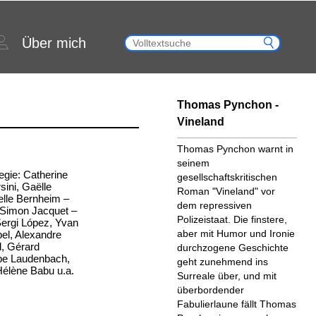
Über mich
Thomas Pynchon -
Vineland
Thomas Pynchon warnt in
seinem
Regie: Catherine
gesellschaftskritischen
sini, Gaëlle
Roman "Vineland" vor
lle Bernheim –
dem repressiven
 Simon Jacquet –
Polizeistaat. Die finstere,
Sergi López, Yvan
aber mit Humor und Ironie
bel, Alexandre
l, Gérard
durchzogene Geschichte
ppe Laudenbach,
geht zunehmend ins
élène Babu u.a.
Surreale über, und mit
überbordender
Fabulierlaune fällt Thomas