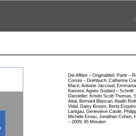
Die Affäre – Originaltitel: Partir – 
Corsini – Drehbuch: Catherine Cor
Macé, Antoine Jaccoud, Emmanue
Kamera: Agnès Godard – Schnitt:
Darsteller: Kristin Scott Thomas, 
Attal, Bernard Blancan, Aladin Rei
Vidal, Daisy Broom, Berta Esquiro
Lartigau, Geneviève Casile, Phili
Michèle Ernou, Jonathan Cohen, H
– 2009; 85 Minuten
e