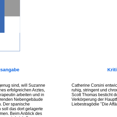
tsangabe
Krit
genug sind, will Suzanne
Catherine Corsini entwi
nes erfolgreichen Arztes,
ruhig, stringent und chro
rapeutin arbeiten und in
Scott Thomas besticht du
hörenden Nebengebäude
Verkörperung der Hauptfi
en. Der spanische
Liebestragödie "Die Affä
 soll das dort gelagerte
men. Beim Anblick des