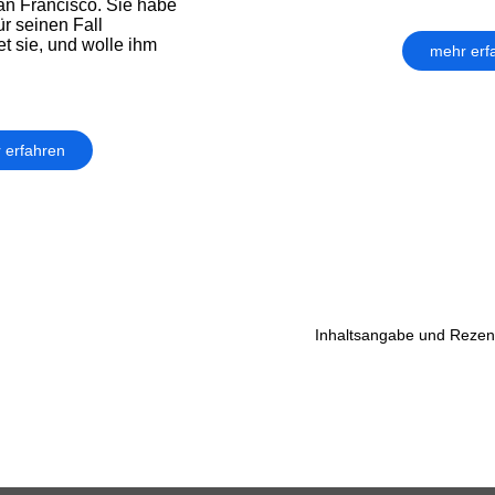
San Francisco. Sie habe
ür seinen Fall
et sie, und wolle ihm
mehr erf
 erfahren
Inhaltsangabe und Rezens