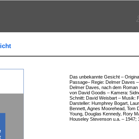
icht
Das unbekannte Gesicht – Originalt
Passage– Regie: Delmer Daves –
Delmer Daves, nach dem Roman 
von David Goodis – Kamera: Sidn
Schnitt: David Weisbart – Musik:
Darsteller: Humphrey Bogart, Laur
Bennett, Agnes Moorehead, Tom D'
Young, Douglas Kennedy, Rory Ma
Houseley Stevenson u.a. – 1947; 
e
t