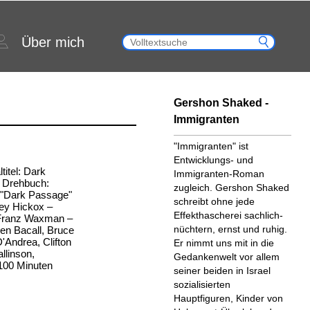
Über mich
Gershon Shaked -
Immigranten
"Immigranten" ist
Entwicklungs- und
itel: Dark
Immigranten-Roman
 Drehbuch:
zugleich. Gershon Shaked
"Dark Passage"
schreibt ohne jede
ey Hickox –
Effekthascherei sachlich-
 Franz Waxman –
nüchtern, ernst und ruhig.
en Bacall, Bruce
Andrea, Clifton
Er nimmt uns mit in die
llinson,
Gedankenwelt vor allem
100 Minuten
seiner beiden in Israel
sozialisierten
Hauptfiguren, Kinder von