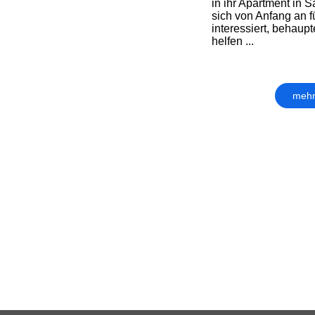
in ihr Apartment in 
sich von Anfang an f
interessiert, behaupt
helfen ...
mehr