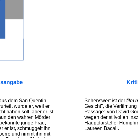
tsangabe
Krit
t aus dem San Quentin
Sehenswert ist der
film n
urteilt wurde er, weil er
Gesicht", die Verfilmun
t haben soll, aber er ist
Passage" von David Goo
 nun den wahren Mörder
wegen der stilvollen Ins
bekannte junge Frau,
Hauptdarsteller Humphr
r er ist, schmuggelt ihn
Laureen Bacall.
perre und nimmt ihn mit