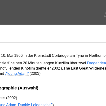
0. Mai 1966 in der Kleinstadt Corbridge am Tyne in Northumb
ie für einen 20 Minuten langen Kurzfilm über zwei
Drogendea
ndfüllenden Kinofilm drehte er 2002 („The Last Great Wilderness
mit
„Young Adam“
(2003).
ographie (Auswahl)
ess (2002)
ung Adam. Dunkle Leidenschaft
)