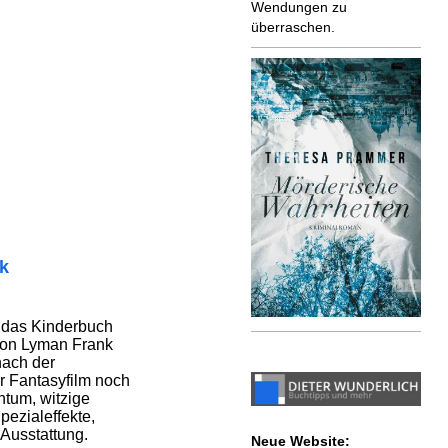
Wendungen zu
überraschen.
ik
f das Kinderbuch
von Lyman Frank
nach der
r Fantasyfilm noch
htum, witzige
pezialeffekte,
Ausstattung.
Neue Website: