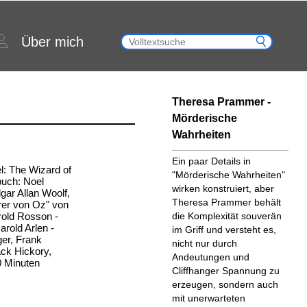
Über mich
Theresa Prammer -
Mörderische
Wahrheiten
Ein paar Details in
el: The Wizard of
"Mörderische Wahrheiten"
buch: Noel
wirken konstruiert, aber
ar Allan Woolf,
Theresa Prammer behält
er von Oz" von
old Rosson -
die Komplexität souverän
arold Arlen -
im Griff und versteht es,
ger, Frank
nicht nur durch
ack Hickory,
Andeutungen und
0 Minuten
Cliffhanger Spannung zu
erzeugen, sondern auch
mit unerwarteten