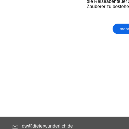
die Reiseabenteuer
Zauberer zu bestehen
mehr
dw@dieterwunderlich.de