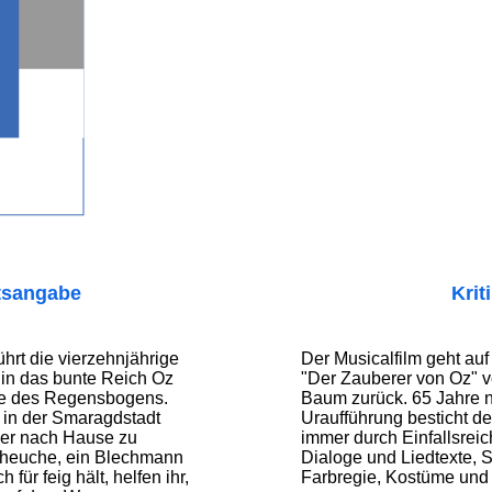
tsangabe
Krit
ührt die vierzehnjährige
Der Musicalfilm geht au
in das bunte Reich Oz
"Der Zauberer von Oz" 
te des Regensbogens.
Baum zurück. 65 Jahre 
 in der Smaragdstadt
Uraufführung besticht de
der nach Hause zu
immer durch Einfallsreic
cheuche, ein Blechmann
Dialoge und Liedtexte, S
 für feig hält, helfen ihr,
Farbregie, Kostüme und 