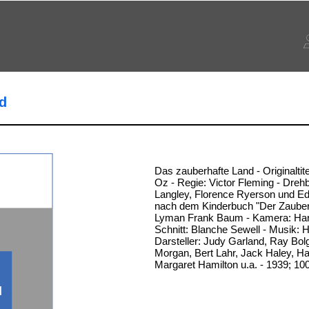
d
Das zauberhafte Land - Originaltit
Oz - Regie: Victor Fleming - Dreh
Langley, Florence Ryerson und Edg
nach dem Kinderbuch "Der Zauber
Lyman Frank Baum - Kamera: Har
Schnitt: Blanche Sewell - Musik: H
Darsteller: Judy Garland, Ray Bol
Morgan, Bert Lahr, Jack Haley, H
Margaret Hamilton u.a. - 1939; 10
d