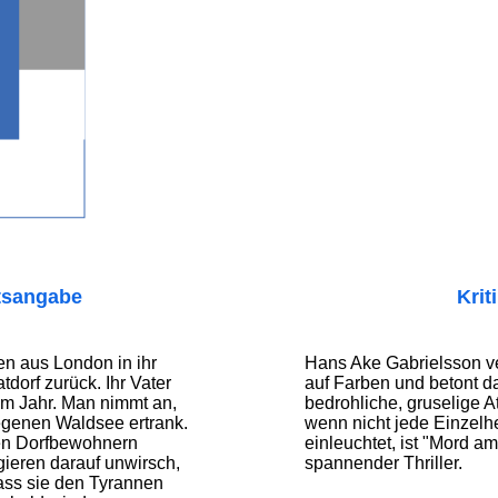
tsangabe
Krit
en aus London in ihr
Hans Ake Gabrielsson ve
orf zurück. Ihr Vater
auf Farben und betont da
m Jahr. Man nimmt an,
bedrohliche, gruselige 
egenen Waldsee ertrank.
wenn nicht jede Einzelh
 den Dorfbewohnern
einleuchtet, ist "Mord a
gieren darauf unwirsch,
spannender Thriller.
ass sie den Tyrannen