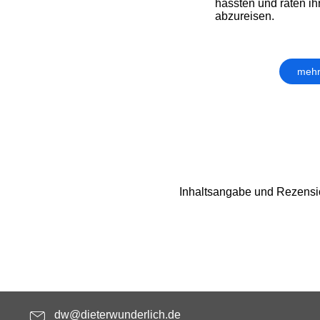
hassten und raten ih
abzureisen.
mehr
Inhaltsangabe und Rezensi
dw@dieterwunderlich.de