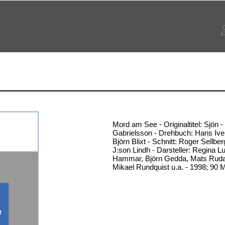
Mord am See - Originaltitel: Sjön 
Gabrielsson - Drehbuch: Hans Ive
Björn Blixt - Schnitt: Roger Sellbe
J:son Lindh - Darsteller: Regina L
Hammar, Björn Gedda, Mats Rudal
Mikael Rundquist u.a. - 1998; 90 
e