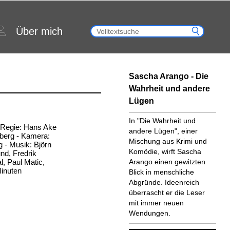
Über mich
Sascha Arango - Die
Wahrheit und andere
Lügen
In "Die Wahrheit und
- Regie: Hans Ake
andere Lügen", einer
berg - Kamera:
Mischung aus Krimi und
rg - Musik: Björn
Komödie, wirft Sascha
und, Fredrik
, Paul Matic,
Arango einen gewitzten
Minuten
Blick in menschliche
Abgründe. Ideenreich
überrascht er die Leser
mit immer neuen
Wendungen.