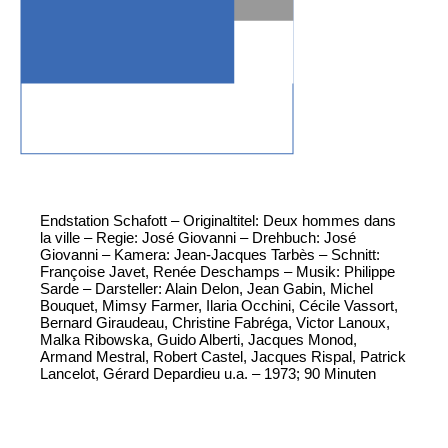
Endstation Schafott – Originaltitel: Deux hommes dans
la ville – Regie: José Giovanni – Drehbuch: José
Giovanni – Kamera: Jean-Jacques Tarbès – Schnitt:
Françoise Javet, Renée Deschamps – Musik: Philippe
Sarde – Darsteller: Alain Delon, Jean Gabin, Michel
Bouquet, Mimsy Farmer, Ilaria Occhini, Cécile Vassort,
Bernard Giraudeau, Christine Fabréga, Victor Lanoux,
Malka Ribowska, Guido Alberti, Jacques Monod,
Armand Mestral, Robert Castel, Jacques Rispal, Patrick
Lancelot, Gérard Depardieu u.a. – 1973; 90 Minuten