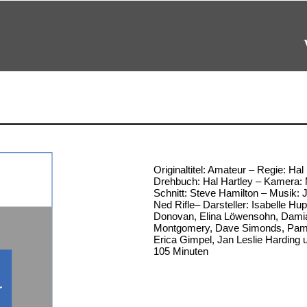
Originaltitel: Amateur – Regie: Hal
Drehbuch: Hal Hartley – Kamera: M
Schnitt: Steve Hamilton – Musik: J
Ned Rifle– Darsteller: Isabelle Hup
Donovan, Elina Löwensohn, Dami
Montgomery, Dave Simonds, Pame
Erica Gimpel, Jan Leslie Harding u
105 Minuten
r