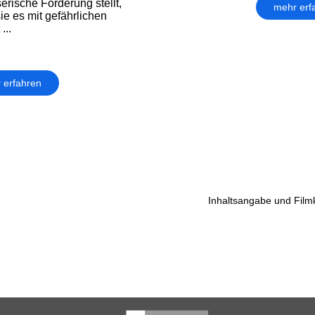
rische Forderung stellt,
mehr erf
sie es mit gefährlichen
...
 erfahren
Inhaltsangabe und Filmk