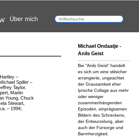
Über mich
Michael Ondaatje -
Anils Geist
Bei "Anils Geist" handelt
es sich um eine stilsicher
 Hartley –
arrangierte, ungeachtet
ichael Spiller –
der Grausamkeit eher
effrey Taylor,
lyrische Collage aus mehr
pert, Martin
oder weniger
an Young, Chuck
zusammenhängenden
la Stewart,
.a. – 1994;
Episoden, einprägsamen
Bildern des Schreckens,
der Entwurzelung, aber
auch der Fürsorge und
Barmherzigkeit.