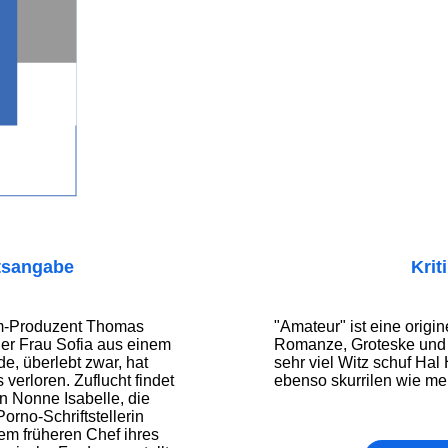
tsangabe
Krit
lm-Produzent Thomas
"Amateur" ist eine origi
ner Frau Sofia aus einem
Romanze, Groteske und 
de, überlebt zwar, hat
sehr viel Witz schuf Hal
verloren. Zuflucht findet
ebenso skurrilen wie me
n Nonne Isabelle, die
orno-Schriftstellerin
dem früheren Chef ihres