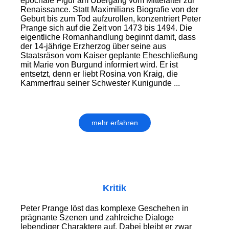
epochale Figur am Übergang vom Mittelalter zur
Renaissance. Statt Maximilians Biografie von der
Geburt bis zum Tod aufzurollen, konzentriert Peter
Prange sich auf die Zeit von 1473 bis 1494. Die
eigentliche Romanhandlung beginnt damit, dass
der 14-jährige Erzherzog über seine aus
Staatsräson vom Kaiser geplante Eheschließung
mit Marie von Burgund informiert wird. Er ist
entsetzt, denn er liebt Rosina von Kraig, die
Kammerfrau seiner Schwester Kunigunde ...
mehr erfahren
Kritik
Peter Prange löst das komplexe Geschehen in
prägnante Szenen und zahlreiche Dialoge
lebendiger Charaktere auf. Dabei bleibt er zwar