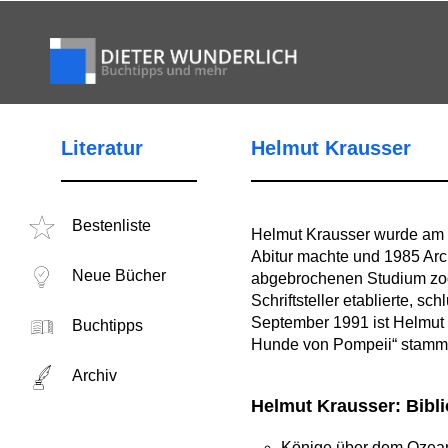
Literatur
Helmut Krausser
Bestenliste
Helmut Krausser wurde am 1
Abitur machte und 1985 Arc
Neue Bücher
abgebrochenen Studium zog 
Schriftsteller etablierte, s
September 1991 ist Helmut K
Buchtipps
Hunde von Pompeii“ stamm
Archiv
Helmut Krausser: Bibli
Könige über dem Ozea