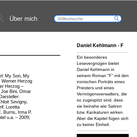
Über mich
Daniel Kehlmann - F
Ein besonderes
Lesevergnügen bietet
Daniel Kehlmann in
tel: My Son, My
seinem Roman "F" mit den
: Werner Herzog
ironischen Porträts eines
er Herzog –
Priesters und eines
: Joe Bini, Omar
Vermögensverwalters, die
arsteller:
so zugespitzt sind, dass
hloë Sevigny,
sie beinahe wie Satiren
f, Loretta
. Burns, Irma P.
bzw. Karikaturen wirken.
el u.a. – 2009;
Aber die Kapitel fügen sich
zu keiner Einheit.