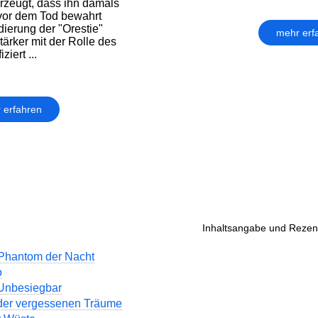
erzeugt, dass ihn damals
vor dem Tod bewahrt
dierung der "Orestie"
mehr erf
tärker mit der Rolle des
ziert ...
 erfahren
Inhaltsangabe und Rezens
 Phantom der Nacht
o
 Unbesiegbar
der vergessenen Träume