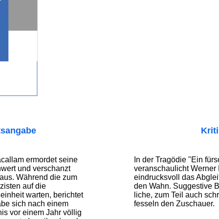
tsangabe
Krit
callam ermordet seine
In der Tragödie "Ein für
hwert und verschanzt
veranschaulicht Werner
Haus. Während die zum
eindrucksvoll das Abgle
zisten auf die
den Wahn. Suggestive B
einheit warten, berichtet
liche, zum Teil auch schr
abe sich nach einem
fesseln den Zuschauer.
is vor einem Jahr völlig