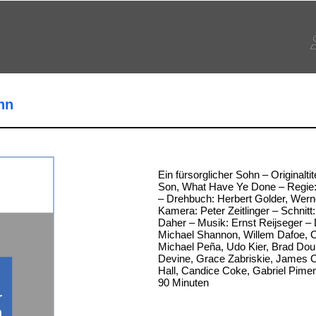
hn
Ein fürsorglicher Sohn – Originalti
Son, What Have Ye Done – Regie
– Drehbuch: Herbert Golder, Wern
Kamera: Peter Zeitlinger – Schnitt
Daher – Musik: Ernst Reijseger – D
Michael Shannon, Willem Dafoe, C
Michael Peña, Udo Kier, Brad Douri
Devine, Grace Zabriskie, James C
Hall, Candice Coke, Gabriel Piment
90 Minuten
r
n