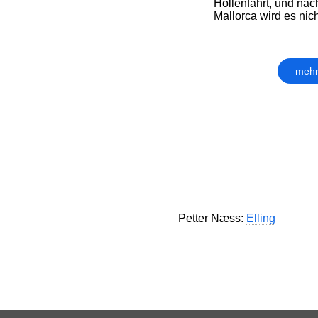
Höllenfahrt, und nac
Mallorca wird es nich
mehr
Petter Næss:
Elling