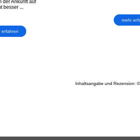
h der Ankunft auf
t besser ...
mehr erf
 erfahren
Inhaltsangabe und Rezension: ©