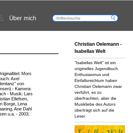
Über mich
Christian Oelemann -
Isabellas Welt
"Isabellas Welt" ist ein
originelles Jugendbuch.
iginaltitel: Mors
Enthusiasmus und
buch: Axel
Einfallsreichtum haben
tentanz" von
Christian Oelemann zwar
rnsen) - Kamera:
verführt, es zu
ach - Musik: Lars
überfrachten, aber die
istian Ellefsen,
in Borge, Lena
Musikliebe des Autors
aaning, Ane Dahl
überträgt sich auf die
sen u.a. - 2003;
Leser.