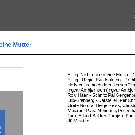
eine Mutter
Elling. Nicht ohne meine Mutter - Or
Elling - Regie: Eva Isaksen - Dreh
Hellstenius, nach dem Roman "En
Ingvar Ambjørnsen (Ingvar Ambjö
Rolv Håan - Schnitt: Pål Gengenb
Lillo-Stenberg - Darsteller: Per Chr
Grete Nordrå, Helge Reiss, Christ
Meieran, Pape Monsoriu, Per Sch
Torp, Erland Bakker, Torbjørn Paul
80 Minuten
e
r