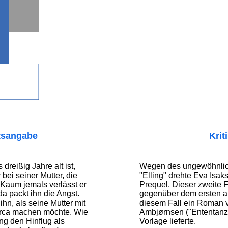
tsangabe
Krit
 dreißig Jahre alt ist,
Wegen des ungewöhnlic
bei seiner Mutter, die
"Elling" drehte Eva Isak
t. Kaum jemals verlässt er
Prequel. Dieser zweite Fi
a packt ihn die Angst.
gegenüber dem ersten a
 ihn, als seine Mutter mit
diesem Fall ein Roman 
orca machen möchte. Wie
Ambjørnsen ("Ententanz")
ing den Hinflug als
Vorlage lieferte.