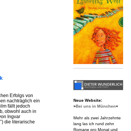
ik
hen Erfolgs von
Neue Website:
sen nachträglich ein
lm fällt jedoch
»
Bei uns in München
«
b, obwohl auch in
von Ingvar
Mehr als zwei Jahrzehnte
 die literarische
lang las ich rund zehn
Romane pro Monat und