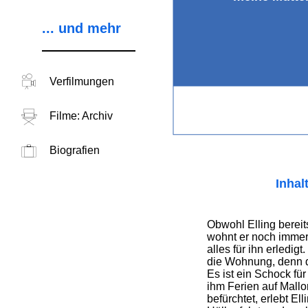
... und mehr
Verfilmungen
Filme: Archiv
Biografien
Inhal
Obwohl Elling bereits
wohnt er noch immer 
alles für ihn erledig
die Wohnung, denn d
Es ist ein Schock für
ihm Ferien auf Mall
befürchtet, erlebt Ell