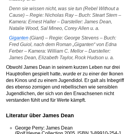
Denn sie wissen nicht, was sie tun (Rebel Without a
Cause) – Regie: Nicholas Ray – Buch: Steart Stern –
Kamera: Ernest Haller – Darsteller: James Dean,
Natalie Wood, Sal Mineo, Corey Allen u. a.
Giganten
(Giant) – Regie: George Stevens – Buch:
Fred Guiol, nach dem Roman „Giganten“ von Edna
Ferber – Kamera: William C. Mellor – Darsteller:
James Dean, Elizabeth Taylor, Rock Hudson u. a.
Obwohl James Dean in seinem kurzen Leben nur drei
Hauptrollen gespielt hatte, wurde er zu einer der Ikonen
des Kinos und zu einem Jugendidol. Er galt als Inbegriff
des ebenso zornigen und rebellischen wie sensiblen
Jugendlichen, der sich von den Erwachsenen nicht
verstanden fühlt und für Werte kämpft.
Literatur über James Dean
George Perry: James Dean
(Rolf Heyne Collection 2005, ISBN 3-89910-254-1,