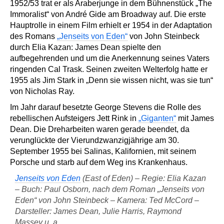
1952/53 trat er als Araberjunge in dem Bühnenstück „The
Immoralist“ von André Gide am Broadway auf. Die erste
Hauptrolle in einem Film erhielt er 1954 in der Adaptation
des Romans
„Jenseits von Eden“
von John Steinbeck
durch Elia Kazan: James Dean spielte den
aufbegehrenden und um die Anerkennung seines Vaters
ringenden Cal Trask. Seinen zweiten Welterfolg hatte er
1955 als Jim Stark in „Denn sie wissen nicht, was sie tun“
von Nicholas Ray.
Im Jahr darauf besetzte George Stevens die Rolle des
rebellischen Aufsteigers Jett Rink in
„Giganten“
mit James
Dean. Die Dreharbeiten waren gerade beendet, da
verunglückte der Vierundzwanzigjährige am 30.
September 1955 bei Salinas, Kalifornien, mit seinem
Porsche und starb auf dem Weg ins Krankenhaus.
Jenseits von Eden
(East of Eden) – Regie: Elia Kazan
– Buch: Paul Osborn, nach dem Roman „Jenseits von
Eden“ von John Steinbeck – Kamera: Ted McCord –
Darsteller: James Dean, Julie Harris, Raymond
Massey u. a.