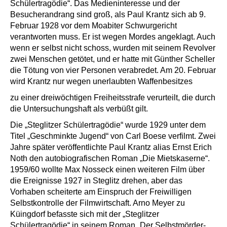
Schülertragödie“. Das Medieninteresse und der
Besucherandrang sind groß, als Paul Krantz sich ab 9.
Februar 1928 vor dem Moabiter Schwurgericht
verantworten muss. Er ist wegen Mordes angeklagt. Auch
wenn er selbst nicht schoss, wurden mit seinem Revolver
zwei Menschen getötet, und er hatte mit Günther Scheller
die Tötung von vier Personen verabredet. Am 20. Februar
wird Krantz nur wegen unerlaubten Waffenbesitzes
zu einer dreiwöchtigen Freiheitsstrafe verurteilt, die durch
die Untersuchungshaft als verbüßt gilt.
Die „Steglitzer Schülertragödie“ wurde 1929 unter dem
Titel „Geschminkte Jugend“ von Carl Boese verfilmt. Zwei
Jahre später veröffentlichte Paul Krantz alias Ernst Erich
Noth den autobiografischen Roman „Die Mietskaserne“.
1959/60 wollte Max Nosseck einen weiteren Film über
die Ereignisse 1927 in Steglitz drehen, aber das
Vorhaben scheiterte am Einspruch der Freiwilligen
Selbstkontrolle der Filmwirtschaft. Arno Meyer zu
Küingdorf befasste sich mit der „Steglitzer
Schülertragödie“ in seinem Roman „Der Selbstmörder-