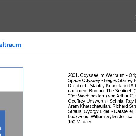
eltraum
2001. Odyssee im Weltraum - Origin
Space Odyssey - Regie: Stanley K
Drehbuch: Stanley Kubrick und Art
nach dem Roman "The Sentinel" (
"Der Wachtposten") von Arthur C.
Geoffrey Unsworth - Schnitt: Ray 
Aram Khatschaturian, Richard Str
Strauß, György Ligeti - Darsteller:
Lockwood, William Sylvester u.a. 
150 Minuten
m
m