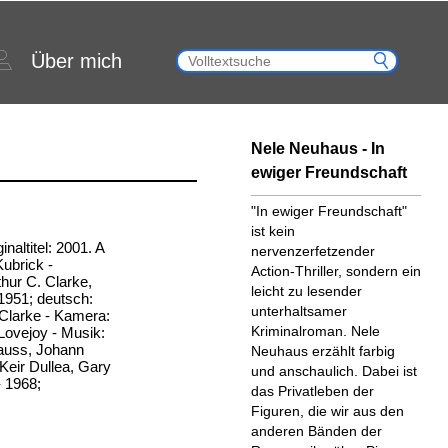
Über mich
Nele Neuhaus - In
ewiger Freundschaft
"In ewiger Freundschaft"
ist kein
altitel: 2001. A
nervenzerfetzender
ubrick -
Action-Thriller, sondern ein
hur C. Clarke,
leicht zu lesender
1951; deutsch:
unterhaltsamer
 Clarke - Kamera:
Kriminalroman. Nele
Lovejoy - Musik:
auss, Johann
Neuhaus erzählt farbig
 Keir Dullea, Gary
und anschaulich. Dabei ist
- 1968;
das Privatleben der
Figuren, die wir aus den
anderen Bänden der