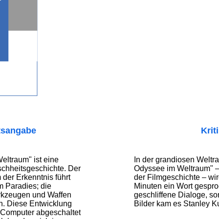
tsangabe
Krit
eltraum" ist eine
In der grandiosen Weltr
chheitsgeschichte. Der
Odyssee im Weltraum" –
der Erkenntnis führt
der Filmgeschichte – wir
 Paradies; die
Minuten ein Wort gespro
kzeugen und Waffen
geschliffene Dialoge, so
ch. Diese Entwicklung
Bilder kam es Stanley Ku
e Computer abgeschaltet