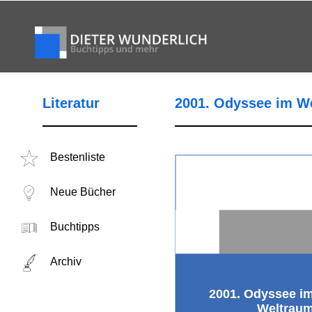
Literatur
2001. Odyssee im W
Bestenliste
Neue Bücher
Buchtipps
Archiv
2001. Odyssee i
Weltrau