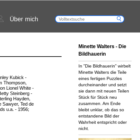
Über mich
Minette Walters - Die
Bildhauerin
In "Die Bildhauerin" wirbelt
Minette Walters die Teile
anley Kubick -
eines fertigen Puzzles
im Thompson,
durcheinander und setzt
n Lionel White -
sie dann mit neuen Teilen
Betty Steinberg -
Stück für Stück neu
Sterling Hayden,
zusammen. Am Ende
oe Sawyer, Ted de
s u.a. - 1956;
bleibt unklar, ob das so
entstandene Bild der
Wahrheit entspricht oder
nicht.