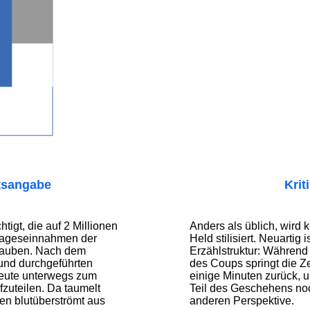
tsangabe
Krit
tigt, die auf 2 Millionen
Anders als üblich, wird 
 Tageseinnahmen der
Held stilisiert. Neuartig 
rauben. Nach dem
Erzählstruktur: Während
und durchgeführten
des Coups springt die Z
Beute unterwegs zum
einige Minuten zurück, 
fzuteilen. Da taumelt
Teil des Geschehens noc
en blutüberströmt aus
anderen Perspektive.