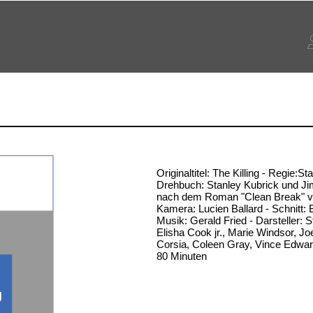
Originaltitel: The Killing - Regie:St
Drehbuch: Stanley Kubrick und J
nach dem Roman "Clean Break" vo
Kamera: Lucien Ballard - Schnitt: 
Musik: Gerald Fried - Darsteller: 
Elisha Cook jr., Marie Windsor, J
Corsia, Coleen Gray, Vince Edward
80 Minuten
g