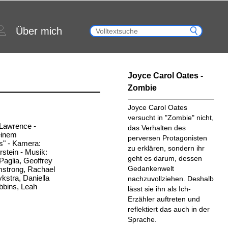
Über mich
Joyce Carol Oates -
Zombie
Joyce Carol Oates
versucht in "Zombie" nicht,
y Lawrence -
das Verhalten des
einem
perversen Protagonisten
s" - Kamera:
zu erklären, sondern ihr
rstein - Musik:
geht es darum, dessen
aPaglia, Geoffrey
Gedankenwelt
mstrong, Rachael
kstra, Daniella
nachzuvollziehen. Deshalb
bbins, Leah
lässt sie ihn als Ich-
Erzähler auftreten und
reflektiert das auch in der
Sprache.