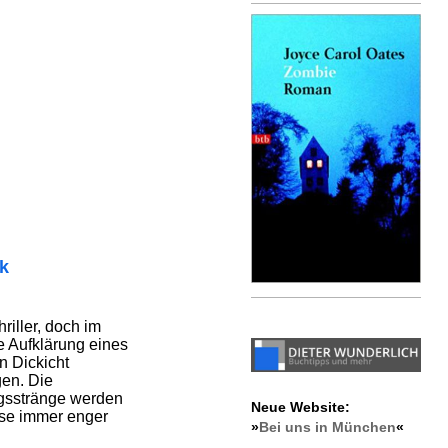
ik
hriller, doch im
ie Aufklärung eines
n Dickicht
en. Die
gsstränge werden
Neue Website:
ise immer enger
»
Bei uns in München
«