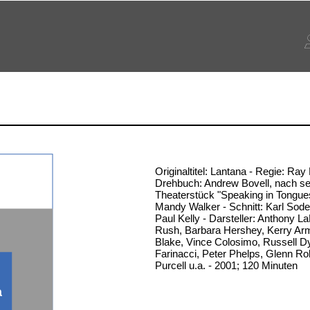
Originaltitel: Lantana - Regie: Ra
Drehbuch: Andrew Bovell, nach s
Theaterstück "Speaking in Tongue
Mandy Walker - Schnitt: Karl Sode
Paul Kelly - Darsteller: Anthony L
Rush, Barbara Hershey, Kerry Ar
Blake, Vince Colosimo, Russell Dy
Farinacci, Peter Phelps, Glenn Ro
Purcell u.a. - 2001; 120 Minuten
a