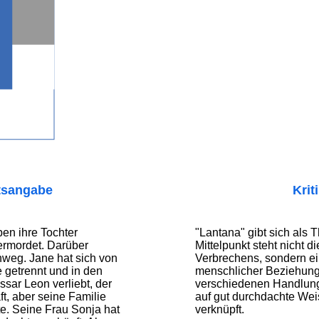
tsangabe
Krit
en ihre Tochter
"Lantana" gibt sich als T
ermordet. Darüber
Mittelpunkt steht nicht d
nweg. Jane hat sich von
Verbrechens, sondern ei
getrennt und in den
menschlicher Beziehung
sar Leon verliebt, der
verschiedenen Handlun
ft, aber seine Familie
auf gut durchdachte We
te. Seine Frau Sonja hat
verknüpft.