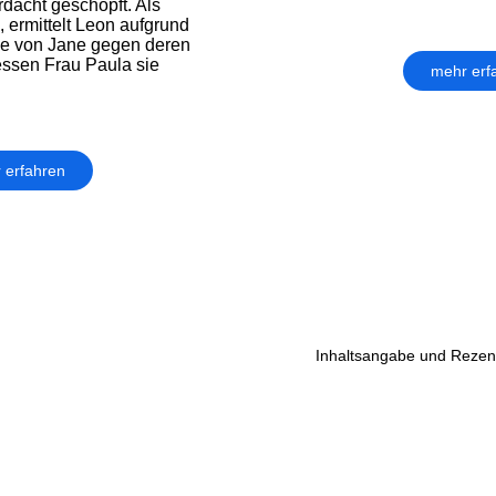
rdacht geschöpft. Als
, ermittelt Leon aufgrund
e von Jane gegen deren
essen Frau Paula sie
mehr erf
 erfahren
Inhaltsangabe und Rezens