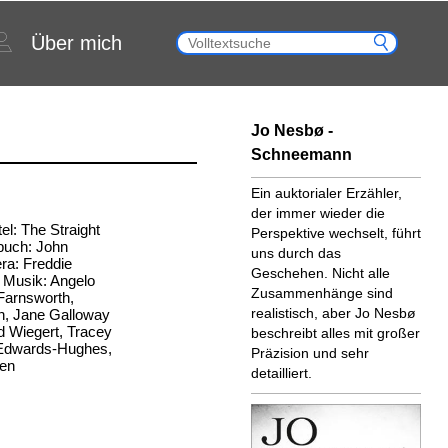
Über mich
Jo Nesbø -
Schneemann
Ein auktorialer Erzähler,
der immer wieder die
el: The Straight
Perspektive wechselt, führt
buch: John
uns durch das
a: Freddie
Geschehen. Nicht alle
 Musik: Angelo
Zusammenhänge sind
 Farnsworth,
realistisch, aber Jo Nesbø
n, Jane Galloway
d Wiegert, Tracey
beschreibt alles mit großer
 Edwards-Hughes,
Präzision und sehr
ten
detailliert.