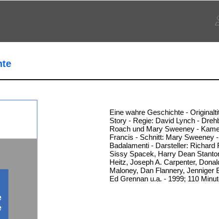
hte
Eine wahre Geschichte - Originaltit
Story - Regie: David Lynch - Dreh
Roach und Mary Sweeney - Kamer
Francis - Schnitt: Mary Sweeney -
Badalamenti - Darsteller: Richard
Sissy Spacek, Harry Dean Stanto
Heitz, Joseph A. Carpenter, Donal
Maloney, Dan Flannery, Jenniger
Ed Grennan u.a. - 1999; 110 Minu
e
e