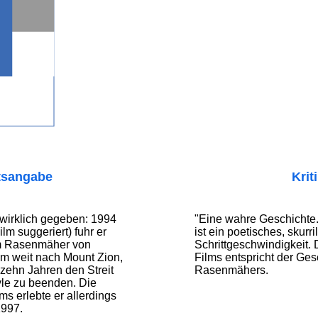
tsangabe
Krit
s wirklich gegeben: 1994
"Eine wahre Geschichte.
ilm suggeriert) fuhr er
ist ein poetisches, skur
em Rasenmäher von
Schrittgeschwindigkeit.
km weit nach Mount Zion,
Films entspricht der Ges
zehn Jahren den Streit
Rasenmähers.
yle zu beenden. Die
ms erlebte er allerdings
1997.