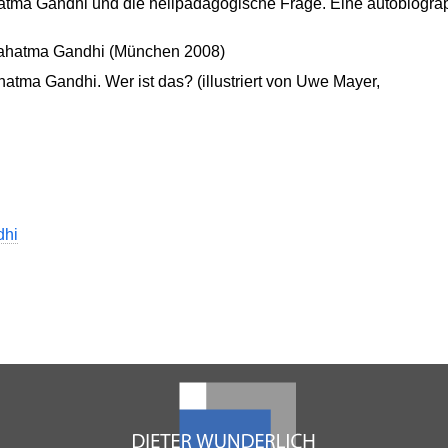
atma Gandhi und die heilpädagogische Frage. Eine autobiogr
ahatma Gandhi (München 2008)
tma Gandhi. Wer ist das? (illustriert von Uwe Mayer,
dhi