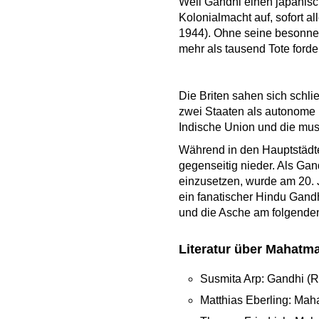
Weil Gandhi einen japanische
Kolonialmacht auf, sofort al
1944). Ohne seine besonnen
mehr als tausend Tote forde
Die Briten sahen sich schli
zwei Staaten als autonome 
Indische Union und die mus
Während in den Hauptstädte
gegenseitig nieder. Als Ga
einzusetzen, wurde am 20. 
ein fanatischer Hindu Gand
und die Asche am folgenden
Literatur über Mahatm
Susmita Arp: Gandhi (R
Matthias Eberling: Mah