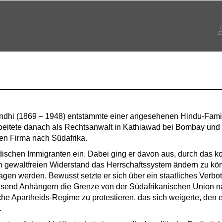
i (1869 – 1948) entstammte einer angesehenen Hindu-Familie
rbeitete danach als Rechtsanwalt in Kathiawad bei Bombay und 
hen Firma nach Südafrika.
 indischen Immigranten ein. Dabei ging er davon aus, durch das
h gewaltfreien Widerstand das Herrschaftssystem ändern zu kö
agen werden. Bewusst setzte er sich über ein staatliches Verbot
end Anhängern die Grenze von der Südafrikanischen Union nac
he Apartheids-Regime zu protestieren, das sich weigerte, den
.