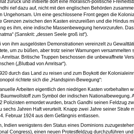
mat zurück und initiierte dort eine moralisch-politische Freihei
andhi rief dazu auf, nicht mit den englischen Behörden zusamm
en Ungehorsam. Um eine geschlossene Front gegen die Kolonial
ie Grenzen zwischen den Kasten einzureißen und die Hindus m
ang es ihm, eine indische Massenbewegung hervorzurufen. Das 
tma“ (Sanskrit: „dessen Seele groß ist“).
ei von ihm ausgelösten Demonstrationen vereinzelt zu Gewalttät
tete, um zu büßen, aber trotz seiner Warnungen versammelten s
Amritsar. Britische Truppen beschossen die unbewaffnete Ver
schen („Blutbad von Amritsar“).
20 durch das Land zu reisen und zum Boykott der Kolonialeinr
monopol richtete sich die „Handspinn-Bewegung“:
nuelle Arbeiten eigentlich den niedrigen Kasten vorbehalten w
Baumwollstoff zum Symbol der indischen Nationalbewegung. Al
2 Polizisten ermordet wurden, brach Gandhi seinen Feldzug zwa
u sechs Jahren Haft verurteilt. Knapp zwei Jahre seiner Strafe
4. Februar 1924 aus dem Gefängnis entlassen.
ten, Indien wenigstens den Status eines Dominions zuzugestehen
ional Congress), einen neuen Protestfeldzug durchzuführen und