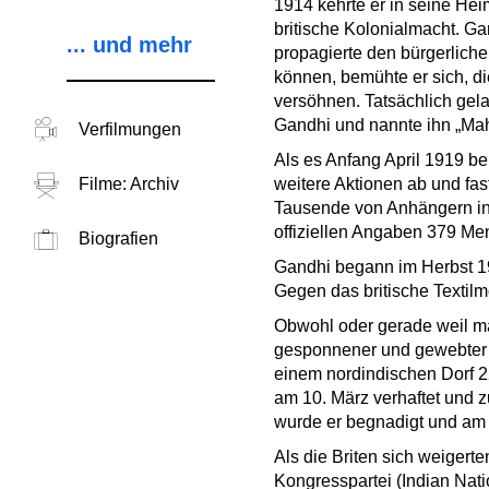
1914 kehrte er in seine Hei
britische Kolonialmacht. G
... und mehr
propagierte den bürgerlich
können, bemühte er sich, d
versöhnen. Tatsächlich gel
Gandhi und nannte ihn „Maha
Verfilmungen
Als es Anfang April 1919 b
Filme: Archiv
weitere Aktionen ab und fas
Tausende von Anhängern in 
offiziellen Angaben 379 Men
Biografien
Gandhi begann im Herbst 19
Gegen das britische Textil
Obwohl oder gerade weil ma
gesponnener und gewebter 
einem nordindischen Dorf 2
am 10. März verhaftet und z
wurde er begnadigt und am 
Als die Briten sich weiger
Kongresspartei (Indian Nat