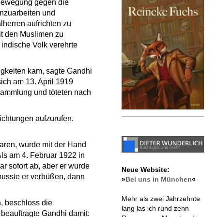
tsbewegung gegen die
enzuarbeiten und
herren aufrichten zu
it den Muslimen zu
indische Volk verehrte
igkeiten kam, sagte Gandhi
ich am 13. April 1919
sammlung und töteten nach
ichtungen aufzurufen.
aren, wurde mit der Hand
s am 4. Februar 1922 in
r sofort ab, aber er wurde
Neue Website:
 musste er verbüßen, dann
»
Bei uns in München
«
Mehr als zwei Jahrzehnte
, beschloss die
lang las ich rund zehn
 beauftragte Gandhi damit: