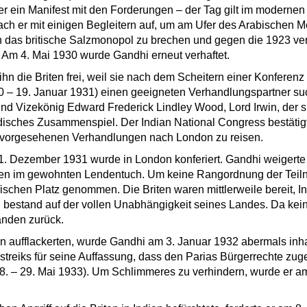
r ein Manifest mit den Forderungen – der Tag gilt im modernen 
ch er mit einigen Begleitern auf, um am Ufer des Arabischen Me
h das britische Salzmonopol zu brechen und gegen die 1923 ve
. Am 4. Mai 1930 wurde Gandhi erneut verhaftet.
n die Briten frei, weil sie nach dem Scheitern einer Konferenz m
 – 19. Januar 1931) einen geeigneten Verhandlungspartner su
nd Vizekönig Edward Frederick Lindley Wood, Lord Irwin, der sp
indisches Zusammenspiel. Der Indian National Congress bestät
n vorgesehenen Verhandlungen nach London zu reisen.
. Dezember 1931 wurde in London konferiert. Gandhi weigerte 
ien im gewohnten Lendentuch. Um keine Rangordnung der Teiln
schen Platz genommen. Die Briten waren mittlerweile bereit, I
bestand auf der vollen Unabhängigkeit seines Landes. Da kein
änden zurück.
n aufflackerten, wurde Gandhi am 3. Januar 1932 abermals inhaf
streiks für seine Auffassung, dass den Parias Bürgerrechte zu
 8. – 29. Mai 1933). Um Schlimmeres zu verhindern, wurde er a