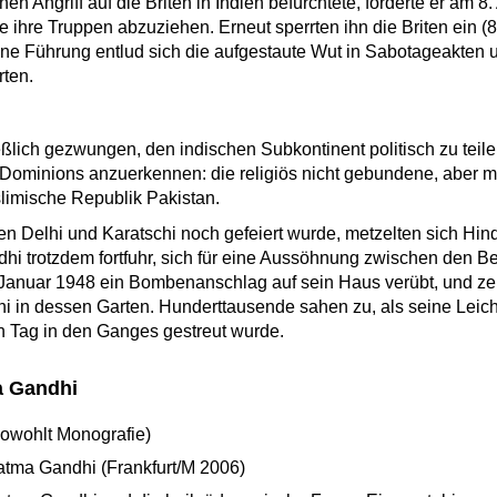
n Angriff auf die Briten in Indien befürchtete, forderte er am 8
le ihre Truppen abzuziehen. Erneut sperrten ihn die Briten ein (
e Führung entlud sich die aufgestaute Wut in Sabotageakten u
rten.
eßlich gezwungen, den indischen Subkontinent politisch zu tei
Dominions anzuerkennen: die religiös nicht gebundene, aber me
limische Republik Pakistan.
n Delhi und Karatschi noch gefeiert wurde, metzelten sich Hi
ndhi trotzdem fortfuhr, sich für eine Aussöhnung zwischen den 
Januar 1948 ein Bombenanschlag auf sein Haus verübt, und ze
hi in dessen Garten. Hunderttausende sahen zu, als seine Leic
 Tag in den Ganges gestreut wurde.
a Gandhi
owohlt Monografie)
atma Gandhi (Frankfurt/M 2006)