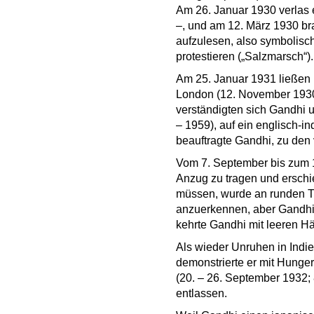
Am 26. Januar 1930 verlas e
–, und am 12. März 1930 bra
aufzulesen, also symbolisc
protestieren („Salzmarsch“)
Am 25. Januar 1931 ließen ih
London (12. November 1930
verständigten sich Gandhi u
– 1959), auf ein englisch-
beauftragte Gandhi, zu de
Vom 7. September bis zum 1
Anzug zu tragen und ersch
müssen, wurde an runden Ti
anzuerkennen, aber Gandhi 
kehrte Gandhi mit leeren H
Als wieder Unruhen in Indie
demonstrierte er mit Hunger
(20. – 26. September 1932;
entlassen.