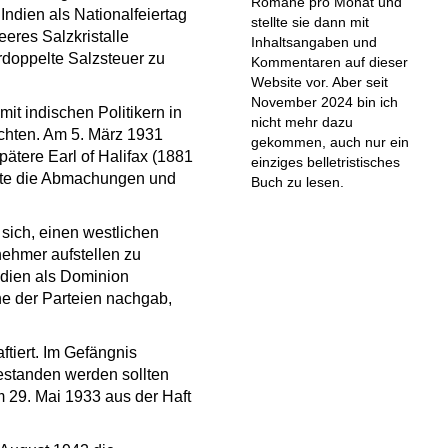
Romane pro Monat und
Indien als Nationalfeiertag
stellte sie dann mit
eres Salzkristalle
Inhaltsangaben und
rdoppelte Salzsteuer zu
Kommentaren auf dieser
Website vor. Aber seit
November 2024 bin ich
it indischen Politikern in
nicht mehr dazu
chten. Am 5. März 1931
gekommen, auch nur ein
ätere Earl of Halifax (1881
einziges belletristisches
igte die Abmachungen und
Buch zu lesen.
sich, einen westlichen
ehmer aufstellen zu
ndien als Dominion
e der Parteien nachgab,
tiert. Im Gefängnis
gestanden werden sollten
m 29. Mai 1933 aus der Haft