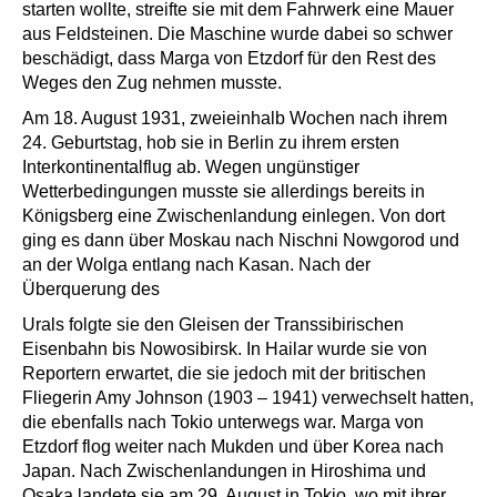
starten wollte, streifte sie mit dem Fahrwerk eine Mauer
aus Feldsteinen. Die Maschine wurde dabei so schwer
beschädigt, dass Marga von Etzdorf für den Rest des
Weges den Zug nehmen musste.
Am 18. August 1931, zweieinhalb Wochen nach ihrem
24. Geburtstag, hob sie in Berlin zu ihrem ersten
Interkontinentalflug ab. Wegen ungünstiger
Wetterbedingungen musste sie allerdings bereits in
Königsberg eine Zwischenlandung einlegen. Von dort
ging es dann über Moskau nach Nischni Nowgorod und
an der Wolga entlang nach Kasan. Nach der
Überquerung des
Urals folgte sie den Gleisen der Transsibirischen
Eisenbahn bis Nowosibirsk. In Hailar wurde sie von
Reportern erwartet, die sie jedoch mit der britischen
Fliegerin Amy Johnson (1903 – 1941) verwechselt hatten,
die ebenfalls nach Tokio unterwegs war. Marga von
Etzdorf flog weiter nach Mukden und über Korea nach
Japan. Nach Zwischenlandungen in Hiroshima und
Osaka landete sie am 29. August in Tokio, wo mit ihrer