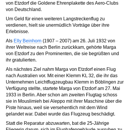
von Etzdorf die Goldene Ehrenplakette des Aero-Clubs
von Deutschland.
Um Geld für einen weiteren Langstreckenflug zu
verdienen, hielt sie unermüdlich Vorträge über ihre
Erlebnisse.
Als
Elly Beinhorn
(1907 – 2007) am 26. Juli 1932 von
ihrer Weltreise nach Berlin zurückkam, gehörte Marga
von Etzdorf zu den Prominenten, die sie begrüßten und
ihr gratulierten.
Als nächstes Ziel nahm Marga von Etzdorf einen Flug
nach Australien vor. Mit einer Klemm KL 32, die ihr das
Unternehmen Leichtflugzeugbau Klemm in Böblingen zur
Verfügung stellte, startete Marga von Etzdorf am 27. Mai
1933 in Berlin. Aber schon am zweiten Flugtag schoss
sie in Mouslimieh bei Aleppo mit ihrer Maschine über die
Piste hinaus, weil sie versehentlich mit dem Wind
gelandet war. Dabei wurde das Flugzeug beschädigt.
Statt die Reparatur abzuwarten, bat die 25-Jährige
Fliegerin darum, sich im Flughafengebäude ausruhen zu