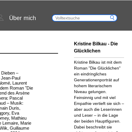
Über mich
Kristine Bilkau - Die
Glücklichen
Kristine Bilkau ist mit dem
Roman "Die Glücklichen"
n Dieben –
ein eindringliches
: Jean-Paul
Generationenporträt auf
lomé, Laurent
hohem literarischem
 dem Roman "Die
Niveau gelungen.
gend des Arsène
Feinsinnig und mit viel
era: Pascal
aud – Musik:
Empathie vertieft sie sich –
ain Duris,
aber auch die Leserinnen
ggory, Eva
und Leser – in die Lage
omey, Mathieu
der beiden Hauptfiguren.
pe Lemaire, Marie
Dabei beschreibt sie
Wiik, Guillaume