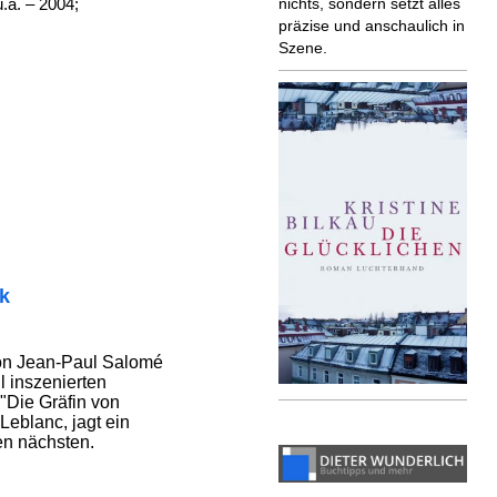
.a. – 2004;
nichts, sondern setzt alles
präzise und anschaulich in
Szene.
ik
von Jean-Paul Salomé
ll inszenierten
"Die Gräfin von
Leblanc, jagt ein
en nächsten.