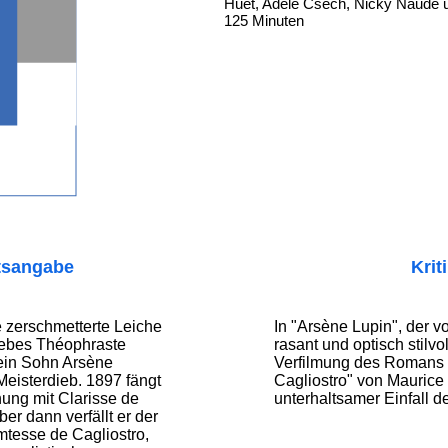
Huet, Adèle Csech, Nicky Naude u
125 Minuten
tsangabe
Krit
 zerschmetterte Leiche
In "Arsène Lupin", der 
iebes Théophraste
rasant und optisch stilvo
ein Sohn Arsène
Verfilmung des Romans 
Meisterdieb. 1897 fängt
Cagliostro" von Maurice 
ung mit Clarisse de
unterhaltsamer Einfall d
er dann verfällt er der
tesse de Cagliostro,