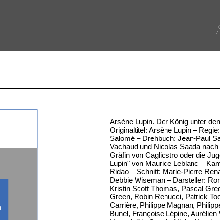
Arsène Lupin. Der König unter de
Originaltitel: Arsène Lupin – Regie
Salomé – Drehbuch: Jean-Paul Sa
Vachaud und Nicolas Saada nach
Gräfin von Cagliostro oder die Ju
Lupin" von Maurice Leblanc – Kam
Ridao – Schnitt: Marie-Pierre Ren
Debbie Wiseman – Darsteller: Rom
Kristin Scott Thomas, Pascal Gre
Green, Robin Renucci, Patrick To
Carrière, Philippe Magnan, Philip
n
Bunel, Françoise Lépine, Aurélien 