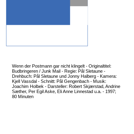
Wenn der Postmann gar nicht klingelt - Originaltitel:
Budbringeren / Junk Mail - Regie: Pål Sletaune -
Drehbuch: Pål Sletaune und Jonny Halberg - Kamera:
Kjell Vassdal - Schnitt: Pål Gengenbach - Musik:
Joachim Holbek - Darsteller: Robert Skjærstad, Andrine
Sæther, Per Egil Aske, Eli Anne Linnestad u.a. - 1997;
80 Minuten