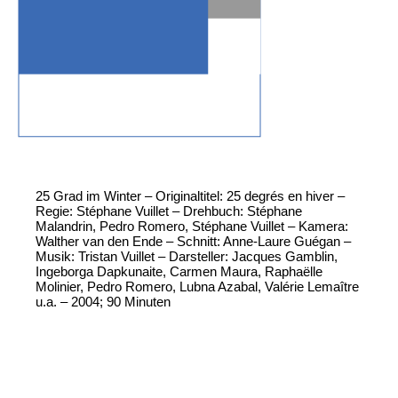
25 Grad im Winter – Originaltitel: 25 degrés en hiver –
Regie: Stéphane Vuillet – Drehbuch: Stéphane
Malandrin, Pedro Romero, Stéphane Vuillet – Kamera:
Walther van den Ende – Schnitt: Anne-Laure Guégan –
Musik: Tristan Vuillet – Darsteller: Jacques Gamblin,
Ingeborga Dapkunaite, Carmen Maura, Raphaëlle
Molinier, Pedro Romero, Lubna Azabal, Valérie Lemaître
u.a. – 2004; 90 Minuten