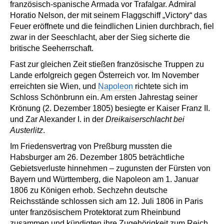
französisch-spanische Armada vor Trafalgar. Admiral
Horatio Nelson, der mit seinem Flaggschiff „Victory“ das
Feuer eröffnete und die feindlichen Linien durchbrach, fiel
zwar in der Seeschlacht, aber der Sieg sicherte die
britische Seeherrschaft.
Fast zur gleichen Zeit stießen französische Truppen zu
Lande erfolgreich gegen Österreich vor. Im November
erreichten sie Wien, und
Napoleon
richtete sich im
Schloss Schönbrunn ein. Am ersten Jahrestag seiner
Krönung (2. Dezember 1805) besiegte er Kaiser Franz II.
und Zar Alexander I. in der
Dreikaiserschlacht bei
Austerlitz
.
Im Friedensvertrag von Preßburg mussten die
Habsburger am 26. Dezember 1805 beträchtliche
Gebietsverluste hinnehmen – zugunsten der Fürsten von
Bayern und Württemberg, die Napoleon am 1. Januar
1806 zu Königen erhob. Sechzehn deutsche
Reichsstände schlossen sich am 12. Juli 1806 in Paris
unter französischem Protektorat zum Rheinbund
zusammen und kündigten ihre Zugehörigkeit zum Reich