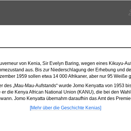
ouverneur von Kenia, Sir Evelyn Baring, wegen eines Kikuyu-A
mezustand aus. Bis zur Niederschlagung der Erhebung und d
ber 1959 sollen etwa 14 000 Afrikaner, aber nur 95 Weiße ge
er des „Mau-Mau-Aufstands“ wurde Jomo Kenyatta von 1953 bis
 er die Kenya African National Union (KANU), die bei den Wahl
ewann. Jomo Kenyatta übernahm daraufhin das Amt des Premier
[Mehr über die Geschichte Kenias]