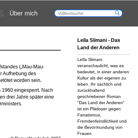
Über mich
Leïla Slimani - Das
Land der Anderen
Leĩla Slimani
veranschaulicht, was es
ufstandes („Mau-Mau-
bedeutet, in einer anderen
er Aufhebung des
Kultur als der eigenen zu
tötet worden sein.
leben. Ihr sachlich und
 1960 eingesperrt. Nach
zurückhaltend
geschriebener Roman
en drei Jahre später eine
"Das Land der Anderen"
ministers.
ist ein Plädoyer gegen
Fanatismus,
Fremdenfeindlichkeit und
die Bevormundung von
Frauen.