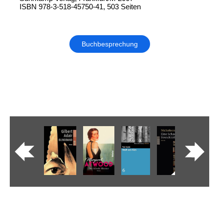
ISBN 978-3-518-45750-41, 503 Seiten
Buchbesprechung