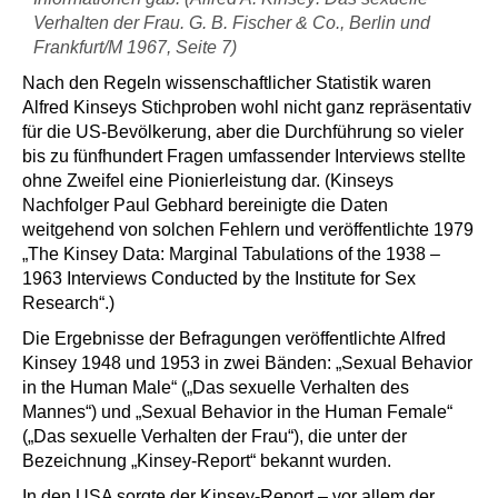
Verhalten der Frau. G. B. Fischer & Co., Berlin und
Frankfurt/M 1967, Seite 7)
Nach den Regeln wissenschaftlicher Statistik waren
Alfred Kinseys Stichproben wohl nicht ganz repräsentativ
für die US-Bevölkerung, aber die Durchführung so vieler
bis zu fünfhundert Fragen umfassender Interviews stellte
ohne Zweifel eine Pionierleistung dar. (Kinseys
Nachfolger Paul Gebhard bereinigte die Daten
weitgehend von solchen Fehlern und veröffentlichte 1979
„The Kinsey Data: Marginal Tabulations of the 1938 –
1963 Interviews Conducted by the Institute for Sex
Research“.)
Die Ergebnisse der Befragungen veröffentlichte Alfred
Kinsey 1948 und 1953 in zwei Bänden: „Sexual Behavior
in the Human Male“ („Das sexuelle Verhalten des
Mannes“) und „Sexual Behavior in the Human Female“
(„Das sexuelle Verhalten der Frau“), die unter der
Bezeichnung „Kinsey-Report“ bekannt wurden.
In den USA sorgte der Kinsey-Report – vor allem der