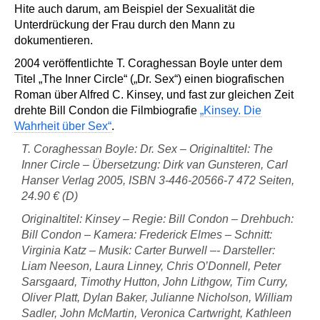
Hite auch darum, am Beispiel der Sexualität die
Unterdrückung der Frau durch den Mann zu
dokumentieren.
2004 veröffentlichte
T. Coraghessan Boyle unter dem
Titel „The Inner Circle“ („Dr. Sex“) einen biografischen
Roman über Alfred C. Kinsey, und fast zur gleichen Zeit
drehte Bill Condon die Filmbiografie
„Kinsey. Die
Wahrheit über Sex“
.
T. Coraghessan Boyle: Dr. Sex – Originaltitel: The
Inner Circle – Übersetzung: Dirk van Gunsteren, Carl
Hanser Verlag 2005, ISBN 3-446-20566-7 472 Seiten,
24.90 € (D)
Originaltitel: Kinsey – Regie: Bill Condon – Drehbuch:
Bill Condon – Kamera: Frederick Elmes – Schnitt:
Virginia Katz – Musik: Carter Burwell –- Darsteller:
Liam Neeson, Laura Linney, Chris O’Donnell, Peter
Sarsgaard, Timothy Hutton, John Lithgow, Tim Curry,
Oliver Platt, Dylan Baker, Julianne Nicholson, William
Sadler, John McMartin, Veronica Cartwright, Kathleen