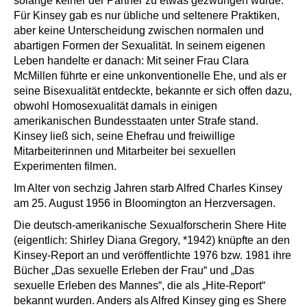
solange keiner der Partner zu etwas gezwungen wurde.
Für Kinsey gab es nur übliche und seltenere Praktiken,
aber keine Unterscheidung zwischen normalen und
abartigen Formen der Sexualität. In seinem eigenen
Leben handelte er danach: Mit seiner Frau Clara
McMillen führte er eine unkonventionelle Ehe, und als er
seine Bisexualität entdeckte, bekannte er sich offen dazu,
obwohl Homosexualität damals in einigen
amerikanischen Bundesstaaten unter Strafe stand.
Kinsey ließ sich, seine Ehefrau und freiwillige
Mitarbeiterinnen und Mitarbeiter bei sexuellen
Experimenten filmen.
Im Alter von sechzig Jahren starb Alfred Charles Kinsey
am 25. August 1956 in Bloomington an Herzversagen.
Die deutsch-amerikanische Sexualforscherin Shere Hite
(eigentlich: Shirley Diana Gregory, *1942) knüpfte an den
Kinsey-Report an und veröffentlichte 1976 bzw. 1981 ihre
Bücher „Das sexuelle Erleben der Frau“ und „Das
sexuelle Erleben des Mannes“, die als „Hite-Report“
bekannt wurden. Anders als Alfred Kinsey ging es Shere