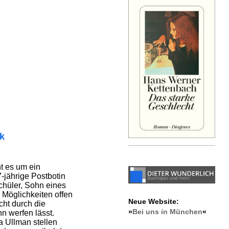
ik
t es um ein
-jährige Postbotin
chüler, Sohn eines
 Möglichkeiten offen
Neue Website:
cht durch die
»
Bei uns in München
«
n werfen lässt.
 Ullman stellen