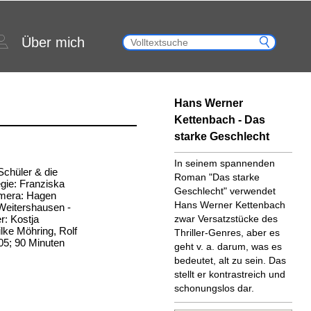
Über mich
Hans Werner
Kettenbach - Das
starke Geschlecht
In seinem spannenden
 Schüler & die
Roman "Das starke
egie: Franziska
Geschlecht" verwendet
amera: Hagen
Hans Werner Kettenbach
Weitershausen -
r: Kostja
zwar Versatzstücke des
ke Möhring, Rolf
Thriller-Genres, aber es
05; 90 Minuten
geht v. a. darum, was es
bedeutet, alt zu sein. Das
stellt er kontrastreich und
schonungslos dar.