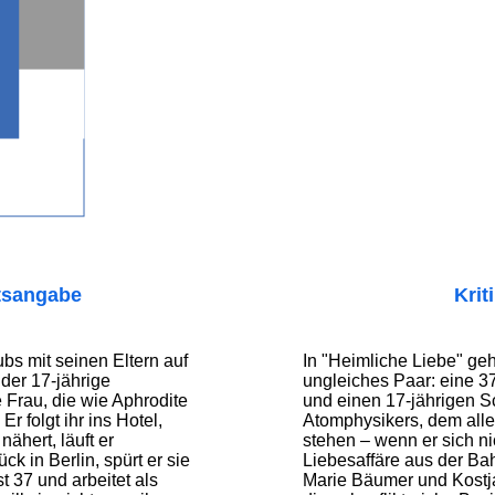
tsangabe
Krit
bs mit seinen Eltern auf
In "Heimliche Liebe" geh
der 17-jährige
ungleiches Paar: eine 37
 Frau, die wie Aphrodite
und einen 17-jährigen S
r folgt ihr ins Hotel,
Atomphysikers, dem alle
nähert, läuft er
stehen – wenn er sich ni
ck in Berlin, spürt er sie
Liebesaffäre aus der Bah
st 37 und arbeitet als
Marie Bäumer und Kostja