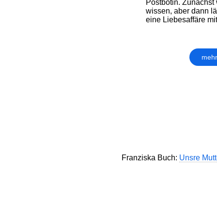
Postbotin. Zunächst w
wissen, aber dann lä
eine Liebesaffäre mit
mehr
Franziska Buch:
Unsre Mutte