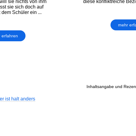
ill sie nichts von ihm
diese konfliktreiche Bez
sst sie sich doch auf
 dem Schüler ein ...
mehr erf
 erfahren
Inhaltsangabe und Rezens
r ist halt anders