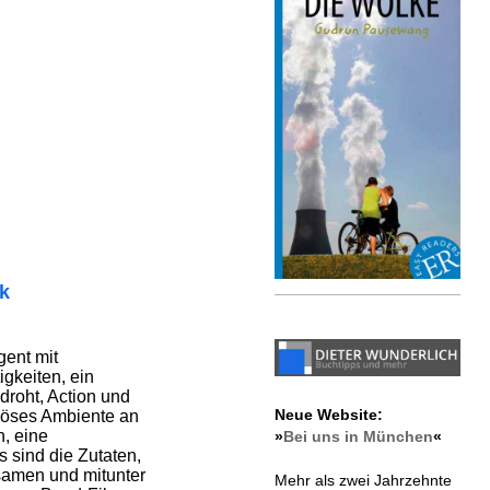
ik
ent mit
gkeiten, ein
droht, Action und
Neue Website:
riöses Ambiente an
, eine
»
Bei uns in München
«
s sind die Zutaten,
samen und mitunter
Mehr als zwei Jahrzehnte