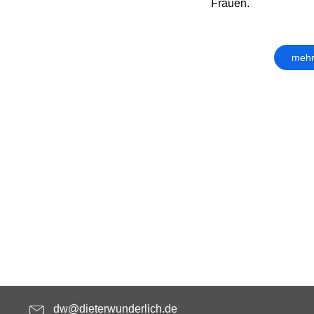
Frauen.
mehr
dw@dieterwunderlich.de