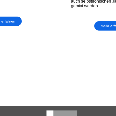
auch selbstironischen 
gemixt werden.
 erfahren
mehr erf