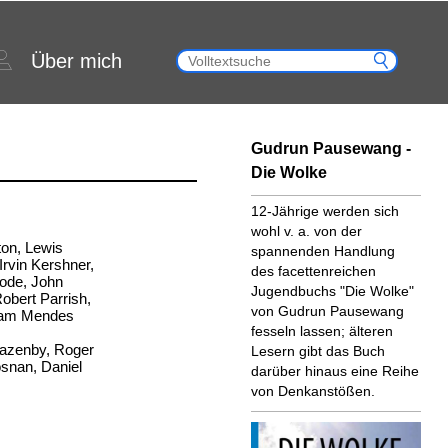
Über mich
Gudrun Pausewang -
Die Wolke
12-Jährige werden sich
wohl v. a. von der
on, Lewis
spannenden Handlung
Irvin Kershner,
des facettenreichen
ode, John
Jugendbuchs "Die Wolke"
obert Parrish,
von Gudrun Pausewang
Sam Mendes
fesseln lassen; älteren
Lazenby, Roger
Lesern gibt das Buch
osnan, Daniel
darüber hinaus eine Reihe
von Denkanstößen.