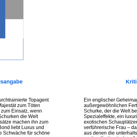
tsangabe
Krit
urchtrainierte Topagent
Ein englischer Geheimag
 Majestät zum Töten
außergewöhnlichen Ferti
 zum Einsatz, wenn
Schurke, der die Welt be
Schurken die Welt
Spezialeffekte, ein luxu
nsätze machen ihn zum
exotischen Schauplätzen
Bond liebt Luxus und
verführerische Frau – da
ne Schwäche für schöne
aus denen die unterhalt