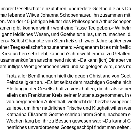
imarer Gesellschaft einzuführen, überredete Goethe die aus D
imar lebende Witwe Johanna Schopenhauer, ihn zusammen mit 
n. Von der 40-jährigen Mutter des Philosophen Arthur Schopen
men gibt, können wir ihr wohl eine Tasse Tee geben.« Wilhel
in ganz leidliches Wesen, und Goethe tut alles, um zu machen,
n.« Selbst Charlotte von Stein ließ sich zwei Jahre später erw
iner Teegesellschaft anzunehmen: »Angenehm ist es mir freilich 
 Kreatürchen sehr liebt, kann ich’s ihm wohl einmal zu Gefallen
Zusammenkünften anscheinend nicht: »Da kann [ich] Dir aber ver
ernünftiges Wort gesprochen wird und so gelogen wird, dass ma
Trotz aller Bemühungen hielt die gegen Christiane von Goe
Feindseligkeit an. »Es ist selbst dem mächtigen Goethe nich
Stellung in der Gesellschaft zu verschaffen, die ihr als sein
allein den Frankfurter Kreis seiner Mutter ausgenommen, in
vorübergehenden Aufenthalt, vielleicht der herzbezwingende
zuliebe, um ihrer natürlichen Frische und Klugheit willen w
Katharina Elisabeth Goethe schrieb ihrem Sohn, nachdem se
Wochen lang bei ihr zu Besuch gewesen war: »Du kannst Got
herrliches unverdorbenes Gottesgeschöpf findet man selten