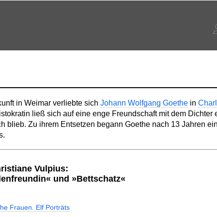
unft in Weimar verliebte sich
Johann Wolfgang Goethe
in
Charl
ristokratin ließ sich auf eine enge Freundschaft mit dem Dichter 
sch blieb. Zu ihrem Entsetzen begann Goethe nach 13 Jahren ei
s.
ristiane Vulpius:
enfreundin« und »Bettschatz«
he Frauen. Elf Porträts