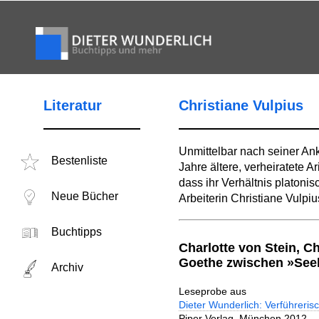
Literatur
Christiane Vulpius
Unmittelbar nach seiner Ank
Bestenliste
Jahre ältere, verheiratete A
dass ihr Verhältnis platoni
Neue Bücher
Arbeiterin Christiane Vulpiu
Buchtipps
Charlotte von Stein, Ch
Goethe zwischen »Seel
Archiv
Leseprobe aus
Dieter Wunderlich: Verführerisc
Piper Verlag, München 2012