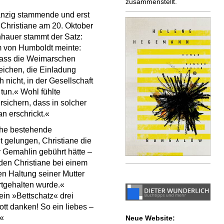
zusammenstellt.
anzig stammende und erst
Christiane am 20. Oktober
hauer stammt der Satz:
m von Humboldt meinte:
 dass die Weimarschen
eichen, die Einladung
nicht, in der Gesellschaft
 tun.« Wohl fühlte
sichern, dass in solcher
n erschrickt.«
the bestehende
t gelungen, Christiane die
er Gemahlin gebührt hätte –
 den Christiane bei einem
n Haltung seiner Mutter
ertgehalten wurde.«
in »Bettschatz« drei
t danken! So ein liebes –
.«
Neue Website: