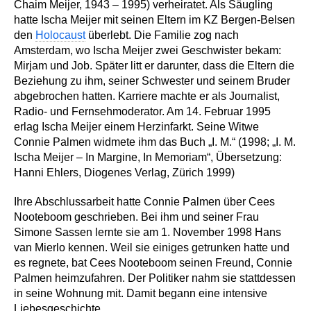
Chaim Meijer, 1943 – 1995) verheiratet. Als Säugling
hatte Ischa Meijer mit seinen Eltern im KZ Bergen-Belsen
den
Holocaust
überlebt. Die Familie zog nach
Amsterdam, wo Ischa Meijer zwei Geschwister bekam:
Mirjam und Job. Später litt er darunter, dass die Eltern die
Beziehung zu ihm, seiner Schwester und seinem Bruder
abgebrochen hatten. Karriere machte er als Journalist,
Radio- und Fernsehmoderator. Am 14. Februar 1995
erlag Ischa Meijer einem Herzinfarkt. Seine Witwe
Connie Palmen widmete ihm das Buch „I. M.“ (1998; „I. M.
Ischa Meijer – In Margine, In Memoriam“, Übersetzung:
Hanni Ehlers, Diogenes Verlag, Zürich 1999)
Ihre Abschlussarbeit hatte Connie Palmen über Cees
Nooteboom geschrieben. Bei ihm und seiner Frau
Simone Sassen lernte sie am 1. November 1998
Hans
van Mierlo
kennen. Weil sie einiges getrunken hatte und
es regnete, bat Cees Nooteboom seinen Freund, Connie
Palmen heimzufahren. Der Politiker nahm sie stattdessen
in seine Wohnung mit. Damit begann eine intensive
Liebesgeschichte.