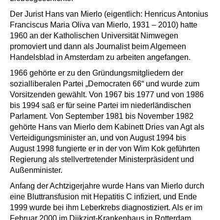
Der Jurist Hans van Mierlo (eigentlich: Henricus Antonius
Franciscus Maria Oliva van Mierlo, 1931 – 2010) hatte
1960 an der Katholischen Universität Nimwegen
promoviert und dann als Journalist beim Algemeen
Handelsblad in Amsterdam zu arbeiten angefangen.
1966 gehörte er zu den Gründungsmitgliedern der
sozialliberalen Partei „Democraten 66“ und wurde zum
Vorsitzenden gewählt. Von 1967 bis 1977 und von 1986
bis 1994 saß er für seine Partei im niederländischen
Parlament. Von September 1981 bis November 1982
gehörte Hans van Mierlo dem Kabinett Dries van Agt als
Verteidigungsminister an, und von August 1994 bis
August 1998 fungierte er in der von Wim Kok geführten
Regierung als stellvertretender Ministerpräsident und
Außenminister.
Anfang der Achtzigerjahre wurde Hans van Mierlo durch
eine Bluttransfusion mit Hepatitis C infiziert, und Ende
1999 wurde bei ihm Leberkrebs diagnostiziert. Als er im
Februar 2000 im Dijkzigt-Krankenhaus in Rotterdam