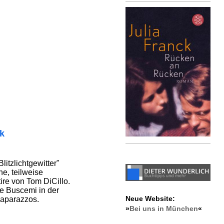
ik
litzlichtgewitter"
he, teilweise
re von Tom DiCillo.
ve Buscemi in der
Neue Website:
Paparazzos.
»
Bei uns in München
«