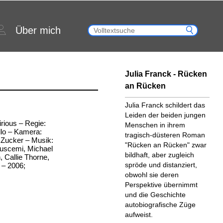
Über mich
Julia Franck - Rücken
an Rücken
Julia Franck schildert das
Leiden der beiden jungen
lirious – Regie:
Menschen in ihrem
llo – Kamera:
tragisch-düsteren Roman
 Zucker – Musik:
"Rücken an Rücken" zwar
Buscemi, Michael
bildhaft, aber zugleich
 Callie Thorne,
spröde und distanziert,
 – 2006;
obwohl sie deren
Perspektive übernimmt
und die Geschichte
autobiografische Züge
aufweist.