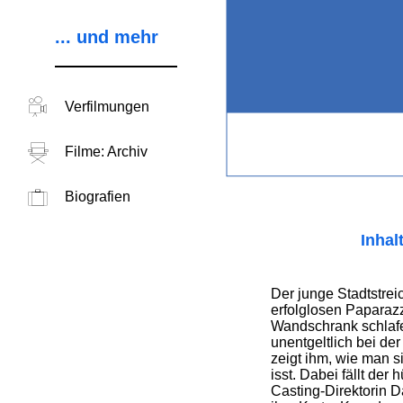
... und mehr
Verfilmungen
Filme: Archiv
Biografien
Inhal
Der junge Stadtstrei
erfolglosen Paparaz
Wandschrank schlafe
unentgeltlich bei der
zeigt ihm, wie man s
isst. Dabei fällt de
Casting-Direktorin D