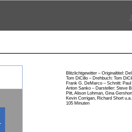
Blitzlichtgewitter – Originaltitel: De
Tom DiCillo – Drehbuch: Tom DiCi
Frank G. DeMarco – Schnitt: Paul
Anton Sanko – Darsteller: Steve 
Pitt, Alison Lohman, Gina Gershon,
Kevin Corrigan, Richard Short u.a.
105 Minuten
r