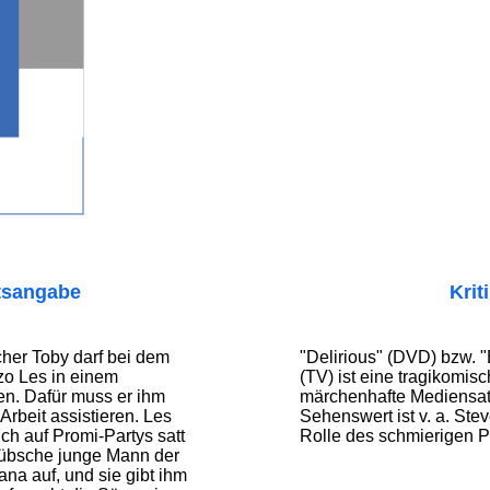
tsangabe
Krit
cher Toby darf bei dem
"Delirious" (DVD) bzw. "B
zo Les in einem
(TV) ist eine tragikomisc
n. Dafür muss er ihm
märchenhafte Mediensati
 Arbeit assistieren. Les
Sehenswert ist v. a. Ste
ich auf Promi-Partys satt
Rolle des schmierigen 
r hübsche junge Mann der
ana auf, und sie gibt ihm