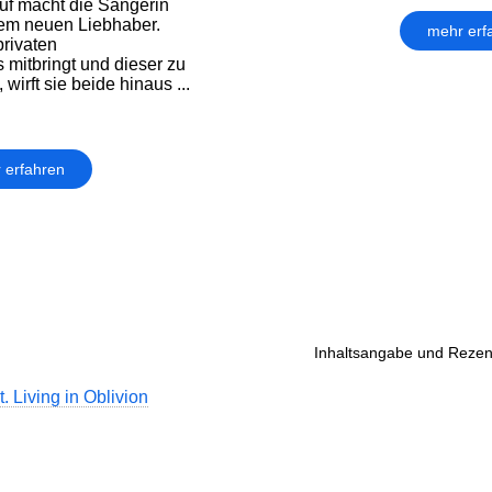
auf macht die Sängerin
em neuen Liebhaber.
mehr erf
privaten
 mitbringt und dieser zu
 wirft sie beide hinaus ...
 erfahren
Inhaltsangabe und Rezen
. Living in Oblivion