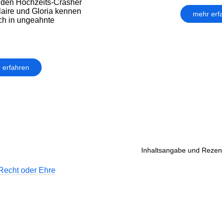
eiden Hochzeits-Crasher
aire und Gloria kennen
mehr erf
ch in ungeahnte
 erfahren
Inhaltsangabe und Rezens
 Recht oder Ehre