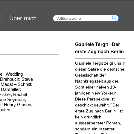
Über mich
Gabriele Tergit - Der
erste Zug nach Berlin
Gabriele Tergit zeigt uns in
dieser Satire die deutsche
tel: Wedding
Gesellschaft der
 Drehbuch: Steve
Nachkriegszeit aus der
 Macat – Schnitt:
Sicht einer naiven 19-
Darsteller:
jährigen New Yorkerin.
Fisher, Rachel
Diese Perspektive ist
ane Seymour,
er, Henry Gibson,
geschickt gewählt. "Der
inuten
erste Zug nach Berlin" ist
kein gründlich
ausgearbeiteter Roman,
sondern ein rasanter