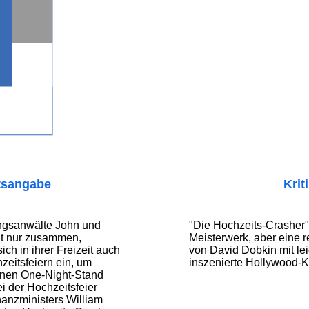
tsangabe
Krit
ngsanwälte John und
"Die Hochzeits-Crasher" 
ht nur zusammen,
Meisterwerk, aber eine r
ch in ihrer Freizeit auch
von David Dobkin mit le
eitsfeiern ein, um
inszenierte Hollywood-
inen One-Night-Stand
i der Hochzeitsfeier
nanzministers William