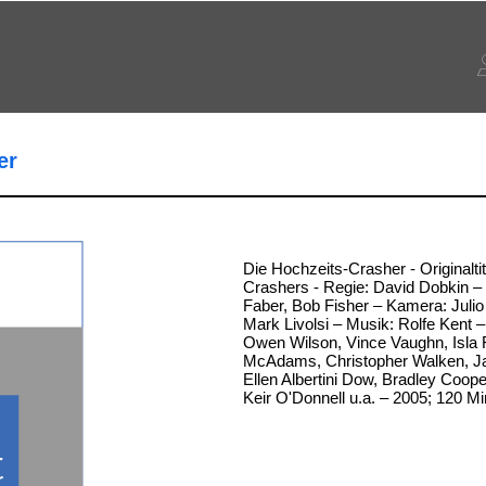
er
Die Hochzeits-Crasher - Originalti
Crashers - Regie: David Dobkin –
Faber, Bob Fisher – Kamera: Julio
Mark Livolsi – Musik: Rolfe Kent – 
Owen Wilson, Vince Vaughn, Isla 
McAdams, Christopher Walken, J
Ellen Albertini Dow, Bradley Coop
Keir O'Donnell u.a. – 2005; 120 M
-
r