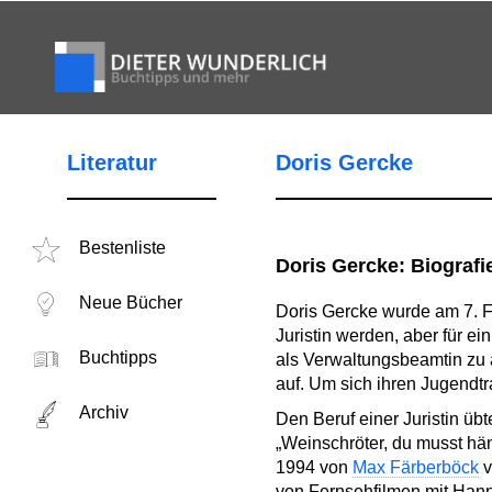
Literatur
Doris Gercke
Bestenliste
Doris Gercke: Biografi
Neue Bücher
Doris Gercke wurde am 7. Fe
Juristin werden, aber für 
Buchtipps
als Verwaltungsbeamtin zu a
auf. Um sich ihren Jugendtr
Archiv
Den Beruf einer Juristin üb
„Weinschröter, du musst hän
1994 von
Max Färberböck
v
von Fernsehfilmen mit Han