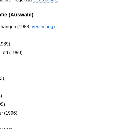
afie (Auswahl)
t hängen (1988;
Verfilmung
)
1989)
r Tod (1990)
3)
)
95)
r (1996)