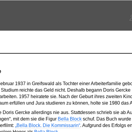
e
bruar 1937 in Greifswald als Tochter einer Arbeiterfamilie gebor
ein Studium reichte das Geld nicht. Deshalb begann Doris Gerck
rbeiten. 1957 heiratete sie. Nach der Geburt ihres zweiten Kind
aum erfüllen und Jura studieren zu können, holte sie 1980 das A
te Doris Gercke allerdings nie aus. Stattdessen schrieb sie ab
gen“, mit dem sie die Figur
Bella Block
schuf. Das Buch wurde 1
erfilmt:
„Bella Block. Die Kommissarin“
. Aufgrund des Erfolgs e
nelore Hoger als
Bella Block
.