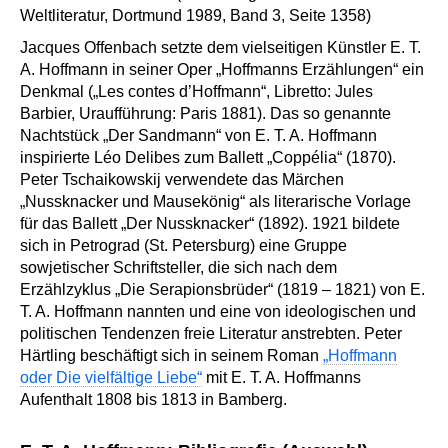
Weltliteratur, Dortmund 1989, Band 3, Seite 1358)
Jacques Offenbach setzte dem vielseitigen Künstler E. T.
A. Hoffmann in seiner Oper „Hoffmanns Erzählungen“ ein
Denkmal („Les contes d’Hoffmann“, Libretto: Jules
Barbier, Uraufführung: Paris 1881). Das so genannte
Nachtstück „Der Sandmann“ von E. T. A. Hoffmann
inspirierte Léo Delibes zum Ballett „Coppélia“ (1870).
Peter Tschaikowskij verwendete das Märchen
„Nussknacker und Mausekönig“ als literarische Vorlage
für das Ballett „Der Nussknacker“ (1892). 1921 bildete
sich in Petrograd (St. Petersburg) eine Gruppe
sowjetischer Schriftsteller, die sich nach dem
Erzählzyklus „Die Serapionsbrüder“ (1819 – 1821) von E.
T. A. Hoffmann nannten und eine von ideologischen und
politischen Tendenzen freie Literatur anstrebten. Peter
Härtling beschäftigt sich in seinem Roman
„Hoffmann
oder Die vielfältige Liebe“
mit E. T. A. Hoffmanns
Aufenthalt 1808 bis 1813 in Bamberg.