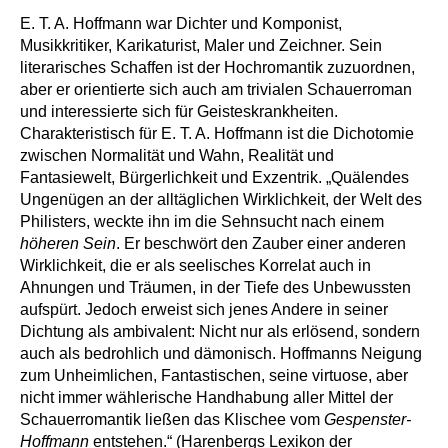
E. T. A. Hoffmann war Dichter und Komponist,
Musikkritiker, Karikaturist, Maler und Zeichner. Sein
literarisches Schaffen ist der Hochromantik zuzuordnen,
aber er orientierte sich auch am trivialen Schauerroman
und interessierte sich für Geisteskrankheiten.
Charakteristisch für E. T. A. Hoffmann ist die Dichotomie
zwischen Normalität und Wahn, Realität und
Fantasiewelt, Bürgerlichkeit und Exzentrik. „Quälendes
Ungenügen an der alltäglichen Wirklichkeit, der Welt des
Philisters, weckte ihn im die Sehnsucht nach einem
höheren Sein
. Er beschwört den Zauber einer anderen
Wirklichkeit, die er als seelisches Korrelat auch in
Ahnungen und Träumen, in der Tiefe des Unbewussten
aufspürt. Jedoch erweist sich jenes Andere in seiner
Dichtung als ambivalent: Nicht nur als erlösend, sondern
auch als bedrohlich und dämonisch. Hoffmanns Neigung
zum Unheimlichen, Fantastischen, seine virtuose, aber
nicht immer wählerische Handhabung aller Mittel der
Schauerromantik ließen das Klischee vom
Gespenster-
Hoffmann
entstehen.“ (Harenbergs Lexikon der