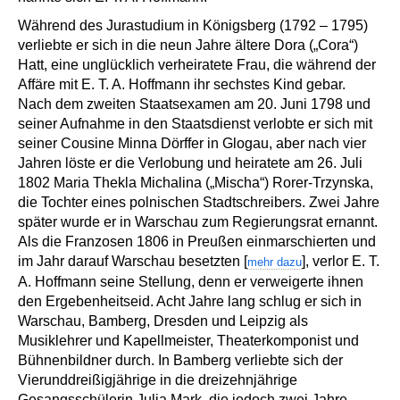
Während des Jurastudium in Königsberg (1792 – 1795)
verliebte er sich in die neun Jahre ältere Dora („Cora“)
Hatt, eine unglücklich verheiratete Frau, die während der
Affäre mit E. T. A. Hoffmann ihr sechstes Kind gebar.
Nach dem zweiten Staatsexamen am 20. Juni 1798 und
seiner Aufnahme in den Staatsdienst verlobte er sich mit
seiner Cousine Minna Dörffer in Glogau, aber nach vier
Jahren löste er die Verlobung und heiratete am 26. Juli
1802 Maria Thekla Michalina („Mischa“) Rorer-Trzynska,
die Tochter eines polnischen Stadtschreibers. Zwei Jahre
später wurde er in Warschau zum Regierungsrat ernannt.
Als die Franzosen 1806 in Preußen einmarschierten und
im Jahr darauf Warschau besetzten [
], verlor E. T.
mehr dazu
A. Hoffmann seine Stellung, denn er verweigerte ihnen
den Ergebenheitseid. Acht Jahre lang schlug er sich in
Warschau, Bamberg, Dresden und Leipzig als
Musiklehrer und Kapellmeister, Theaterkomponist und
Bühnenbildner durch. In Bamberg verliebte sich der
Vierunddreißigjährige in die dreizehnjährige
Gesangsschülerin Julia Mark, die jedoch zwei Jahre