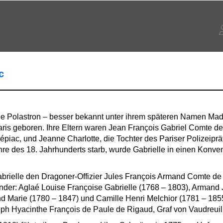
c
 de Polastron – besser bekannt unter ihrem späteren Namen Ma
is geboren. Ihre Eltern waren Jean François Gabriel Comte de 
piac, und Jeanne Charlotte, die Tochter des Pariser Polizeiprä
hre des 18. Jahrhunderts starb, wurde Gabrielle in einen Konven
Gabrielle den Dragoner-Offizier Jules François Armand Comte de
der: Aglaé Louise Françoise Gabrielle (1768 – 1803), Armand 
d Marie (1780 – 1847) und Camille Henri Melchior (1781 – 185
ph Hyacinthe François de Paule de Rigaud, Graf von Vaudreuil