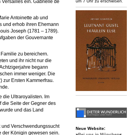
um 7 Uhr zu erschießen.
Versailles ein. Gabrielle de
arie Antoinette ab und
ls und erhob ihren Ehemann
Louis Joseph (1781 – 1789).
Aufgaben der Gouvernante
 Familie zu bereichern.
ten und ihr nicht nur die
 Achtzigerjahre begann
nschen immer weniger. Die
2) zur Ersten Kammerfrau.
unde.
 die Ultraroyalisten. Im
f die Seite der Gegner des
t wurde und das Land
ft und Verschwendungssucht
Neue Website:
e der Königin gewesen sein.
»
Bei uns in München
«