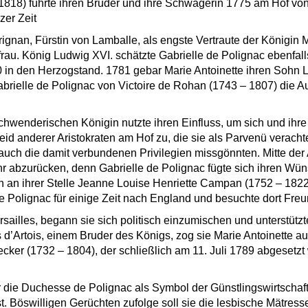
818) führte ihren Bruder und ihre Schwägerin 1775 am Hof von 
zer Zeit
gnan, Fürstin von Lamballe, als engste Vertraute der Königin M
au. König Ludwig XVI. schätzte Gabrielle de Polignac ebenfal
0 in den Herzogstand. 1781 gebar Marie Antoinette ihren Sohn 
brielle de Polignac von Victoire de Rohan (1743 – 1807) die 
chwenderischen Königin nutzte ihren Einfluss, um sich und ihre
id anderer Aristokraten am Hof zu, die sie als Parvenü verachte
auch die damit verbundenen Privilegien missgönnten. Mitte der
ihr abzurücken, denn Gabrielle de Polignac fügte sich ihren Wü
ch an ihrer Stelle Jeanne Louise Henriette Campan (1752 – 182
de Polignac für einige Zeit nach England und besuchte dort Fre
ailles, begann sie sich politisch einzumischen und unterstützte
’Artois, einem Bruder des Königs, zog sie Marie Antoinette au
cker (1732 – 1804), der schließlich am 11. Juli 1789 abgesetz
 die Duchesse de Polignac als Symbol der Günstlingswirtscha
. Böswilligen Gerüchten zufolge soll sie die lesbische Mätress