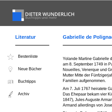
Literatur
Gabrielle de Poligna
Bestenliste
Yolande Martine Gabrielle
am 8. September 1749 in Par
Neue Bücher
Noueilles, Venerque und Gré
Mutter Mitte der Fünfzigerja
Familien aufgenommen.
Buchtipps
Am 7. Juli 1767 heiratete 
Archiv
Das Ehepaar bekam vier Kin
1847), Jules Auguste Arman
Armand allerdings von Jose