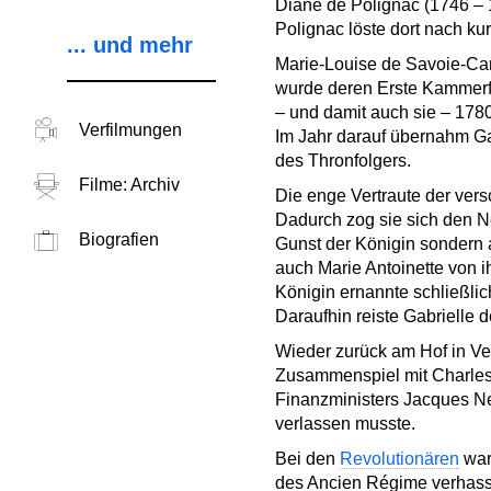
Diane de Polignac (1746 – 1
Polignac löste dort nach kur
... und mehr
Marie-Louise de Savoie-Cari
wurde deren Erste Kammerfr
– und damit auch sie – 178
Verfilmungen
Im Jahr darauf übernahm Ga
des Thronfolgers.
Filme: Archiv
Die enge Vertraute der vers
Dadurch zog sie sich den Ne
Biografien
Gunst der Königin sondern 
auch Marie Antoinette von 
Königin ernannte schließli
Daraufhin reiste Gabrielle 
Wieder zurück am Hof in Vers
Zusammenspiel mit Charles d
Finanzministers Jacques Ne
verlassen musste.
Bei den
Revolutionären
war
des Ancien Régime verhasst