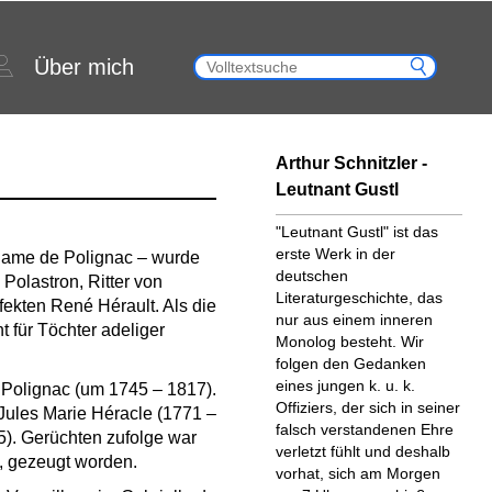
Über mich
Arthur Schnitzler -
Leutnant Gustl
"Leutnant Gustl" ist das
erste Werk in der
dame de Polignac – wurde
deutschen
Polastron, Ritter von
Literaturgeschichte, das
fekten René Hérault. Als die
nur aus einem inneren
t für Töchter adeliger
Monolog besteht. Wir
folgen den Gedanken
eines jungen k. u. k.
 Polignac (um 1745 – 1817).
Offiziers, der sich in seiner
Jules Marie Héracle (1771 –
falsch verstandenen Ehre
5). Gerüchten zufolge war
verletzt fühlt und deshalb
, gezeugt worden.
vorhat, sich am Morgen